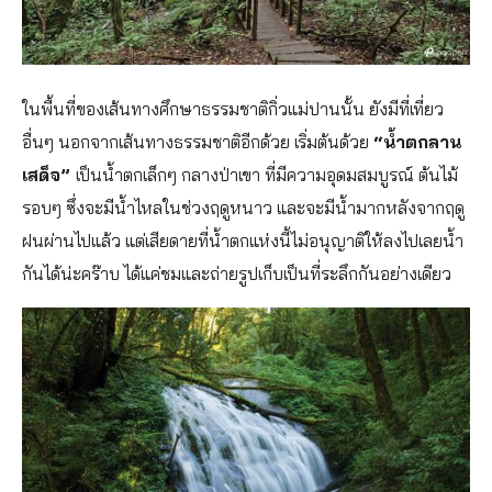
ในพื้นที่ของเส้นทางศึกษาธรรมชาติกิ่วแม่ปานนั้น ยังมีที่เที่ยว
อื่นๆ นอกจากเส้นทางธรรมชาติอีกด้วย เริ่มต้นด้วย
“น้ำตกลาน
เสด็จ”
เป็นน้ำตกเล็กๆ กลางป่าเขา ที่มีความอุดมสมบูรณ์ ต้นไม้
รอบๆ ซึ่งจะมีน้ำไหลในช่วงฤดูหนาว และจะมีน้ำมากหลังจากฤดู
ฝนผ่านไปแล้ว แต่เสียดายที่น้ำตกแห่งนี้ไม่อนุญาติให้ลงไปเลยน้ำ
กันได้น่ะคร๊าบ ได้แค่ชมและถ่ายรูปเก็บเป็นที่ระลึกกันอย่างเดียว