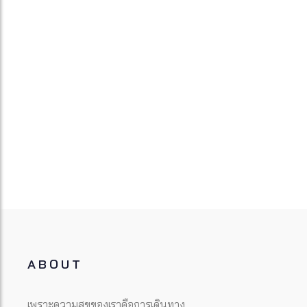
ABOUT
เพราะความสุขของเราคือการเดินทาง