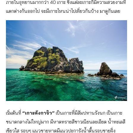
ภายในอุทยานมากกว่า 40 เกาะ ซึ่งแต่ละเกาะก็มีความสวยงามที่
แตกต่างกันออกไป จะมีเกาะไหนน่าไปเที่ยวกันบ้าง มาดูกันเลย
เริ่มต้นที่
“เกาะลังกาจิว”
เป็นเกาะที่มีสัมปทานรังนก เป็นเกาะ
ขนาดกลางไม่ใหญ่มาก มีหาดทรายสีขาวเนียนละเอียด น้ำทะเลสี
เขียวใส รอบๆ แนวชายหาดมีแนวปะการังน้ำตื้นรอบชายฝั่ง