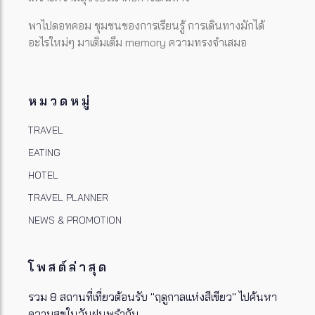
พาไปดอทคอม ชุมชนของการเรียนรู้ การเดินทางมักได้
อะไรใหม่ๆ มาเติมเต็ม memory ความทรงจำเสมอ
หมวดหมู่
TRAVEL
EATING
HOTEL
TRAVEL PLANNER
NEWS & PROMOTION
โพสต์ล่าสุด
รวม 8 สถานที่เที่ยวต้อนรับ "ฤดูกาลแห่งสีเขียว" ไปค้นหา
ความสุขในวันฝนพรำกัน