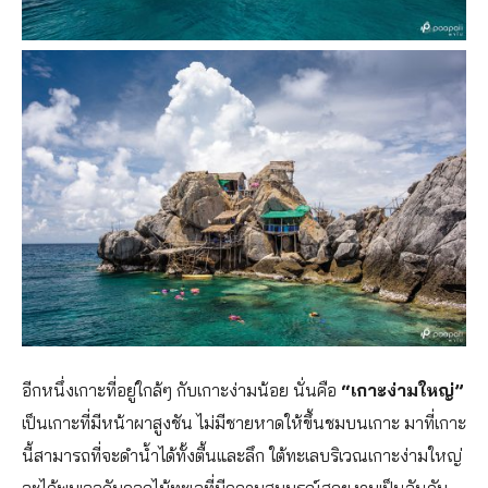
อีกหนึ่งเกาะที่อยู่ใกล้ๆ กับเกาะง่ามน้อย นั่นคือ
“เกาะง่ามใหญ่”
เป็นเกาะที่มีหน้าผาสูงชัน ไม่มีชายหาดให้ขึ้นชมบนเกาะ มาที่เกาะ
นี้สามารถที่จะดำน้ำได้ทั้งตื้นและลึก ใต้ทะเลบริเวณเกาะง่ามใหญ่