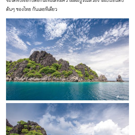
จะได้พบเจอกับดอกไม้ทะเลที่มีความสมบูรณ์สวยงามเป็นอันดับ
ต้นๆ ของไทย กันเลยทีเดียว