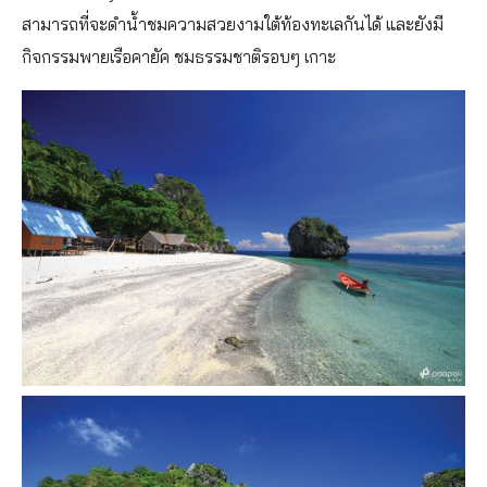
สามารถที่จะดำน้ำชมความสวยงามใต้ท้องทะเลกันได้ และยังมี
กิจกรรมพายเรือคายัค ชมธรรมชาติรอบๆ เกาะ