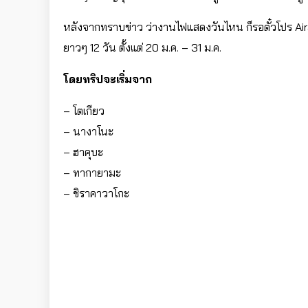
หลังจากทราบข่าว ว่างานไฟแสดงวันไหน ก็รอตั๋วโปร Airasi
ยาวๆ 12 วัน ตั้งแต่ 20 ม.ค. – 31 ม.ค.
โดยทริปจะเริ่มจาก
– โตเกียว
– นางาโนะ
– ฮาคุบะ
– ทากายามะ
– ชิราคาวาโกะ