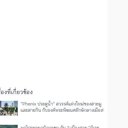
ื่องที่เกี่ยวข้อง
“Phenix ประตูน้ำ” สวรรค์แห่งใหม่ของสายมู
และสายกิน กับองค์พระพิฆเนศยักษ์กลางเมือง!
พาไปตะลุยภูมิภาคชูบุ กับ 2 เมืองสวย “มิเอะ –