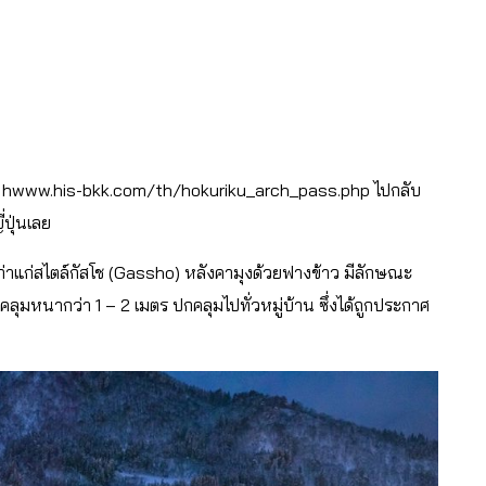
ท
hwww.his-bkk.com/th/hokuriku_arch_pass.php
ไปกลับ
ี่ปุ่นเลย
เก่าแก่สไตล์กัสโช (Gassho) หลังคามุงด้วยฟางข้าว มีลักษณะ
หนากว่า 1 – 2 เมตร ปกคลุมไปทั่วหมู่บ้าน ซึ่งได้ถูกประกาศ