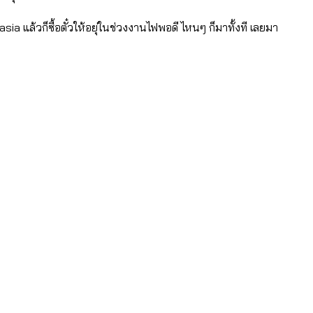
a แล้วก็ซื้อตั๋วให้อยุ่ในช่วงงานไฟพอดี ไหนๆ ก็มาทั้งที เลยมา