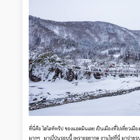
ที่นี่คือ ไฮไลท์ทริป ของแอดมินเลย เป็นเมืองที่ไปเที่ยว
มากๆ มาญี่ปุ่นรอบนี้ เพราะอยากดู งานไฟที่นี่ มาถ่ายรูป