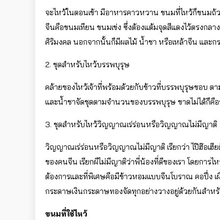
จะไหว้ในตอนเช้า มีอาหารคาวหวาน ขนมที่ไหว้ก็ขนมถ้วยฟ
จีนคือขนมเทียน ขนมเข่ง ซึ่งต้องแต้มจุดสีแดงไว้ตรงกลาง 
ศิริมงคล นอกจากนั้นก็มีผลไม้ น้ำชา หรือเหล้าจีน แล
2. ชุดสำหรับไหว้บรรพบุรุษ
คล้ายของไหว้เจ้าที่พร้อมด้วยกับข้าวที่บรรพบุรุษชอบ
และน้ำชาจัดชุดตามจำนวนของบรรพบุรุษ ขาดไม่ได้ก็ค
3. ชุดสำหรับไหว้วิญญาณเร่ร่อนหรือวิญญาณไม่มีญาติ
วิญญาณเร่ร่อนหรือวิญญาณไม่มีญาติ เรียกว่า ไป๊ฮ๊อเฮียตี
ของคนจีน เรียกผีไม่มีญาติว่าพี่น้องที่ดีของเรา โดยก
ต้องการและที่พิเศษคือมีข้าวหอมแบบจีนโบราณ คอปึ่ง เผือก
กระดาษเงินกระดาษทองจัดทุกอย่างวางอยู่ด้วยกันสำหรั
ขนมที่ใช้ไหว้