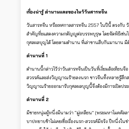
เรื่องน่ารู้ ตำนานและของไหว้วันสารทจีน
วันสารทจีน หรือเทศกาลสารทจีน 2557 ในปีนี้ ตรงกับ วัน
สำคัญที่ะแสดงความกตัญญูต่อบรรพบุรุษ โดยจัดพิธีเซ่นไ
กุศลผลบุญได้ โดยตามตำนาน ที่เล่าขานสืบกันมานาน มีด
ตำนานที่ 1
ตำนานนี้กล่าวไว้ว่าวันสารทจีนเป็นวันที่เงี่ยมล้อเที
สวรรค์และส่งวิญญาณร้ายลงนรก ชาวจีนทั้งหลายรู้สึกสงส
วิญญาณร้ายออกมารับกุศลผลบุญนี้จึงต้องมีการเปิดประต
ตำนานที่ 2
มีชายหนุ่มผู้หนึ่งมีนามว่า “มู่เหลียน” (พระมหาโมคคั
บาปหยาบช้าไม่เคยเชื่อเรื่องนรก-สวรรค์มีจริง ปีหนึ่งใน