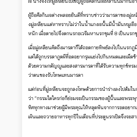
เจ นางจึงให้มู่เหลียนไปเชิญผู้ถือศีลกินเจเหล่านั้นมากิ
ผู้ถือศีลกินเจต่างพลอยยินดีที่ทราบข่าวว่ามารดาของมู่เ
งมู่เหลียนแต่หาทราบไม่ว่าในน้ำแกงเจนั้นมีน้ำมันหมูเจ
หนัก เมื่อตายไปจึงตกนรกอเวจีมหานรกขุมที่ 8 เป็นนรกข
เมื่อมู่เหลียนคิดถึงมารดาก็ได้ถอดกายทิพย์ลงไปในนรกภ
แต่ได้ถูกบรรดาภูตผีที่อดอยากรุมแย่งไปกินหมดและเม็ดข
ด้วยความกตัญญูและสงสารมารดาที่ได้รับความทุกข์ทรมาน
ว่าตนของรับโทษแทนมารดา
แต่ก่อนที่มู่เหลียนจะถูกลงโทษด้วยการนำร่างลงไปต้มใ
ว่า “กรรมใดใครก่อก็ย่อมจะเป็นกรรมของผู้นั้นและพระพุทธเจ
ทิศทุกทางมาช่วยผู้มีพระคุณให้หลุดพ้นจากการอดอยากและท
เผินและถวายอาหารทุกปีในเดือนที่ประตูนรกเปิดจึงจะส