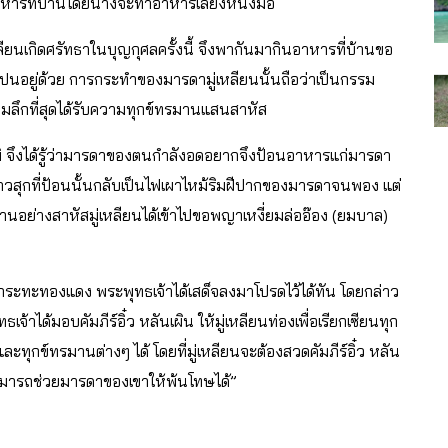
นอาหารที่บ้านโดยนางจะทำอาหารเลี้ยงหนึ่งมื้อ
หลียนเกิดศรัทธาในบุญกุศลครั้งนี้ จึงพากันมากินอาหารที่บ้านขอ
ือปนอยู่ด้วย การกระทำของมารดามู่เหลียนนั้นถือว่าเป็นกรรม
ุมลึกที่สุดได้รับความทุกข์ทรมานแสนสาหัส
ูมิ จึงได้รู้ว่ามารดาของตนกำลังอดอยากจึงป้อนอาหารแก่มารดา
้าวสุกที่ป้อนนั้นกลับเป็นไฟเผาไหม้ริมฝีปากของมารดาจนพอง แต่
อย่างสาหัสมู่เหลียนได้เข้าไปขอพญาเหงี่ยมล่ออ๊อง (ยมบาล)
นกระทะทองแดง พระพุทธเจ้าได้เสด็จลงมาโปรดไว้ได้ทัน โดยกล่าว
้าได้มอบคัมภีร์อิ๋ว หลันเผิน ให้มู่เหลียนท่องเพื่อเรียกเซียนทุก
ุกข์ทรมานต่างๆ ได้ โดยที่มู่เหลียนจะต้องสวดคัมภีร์อิ๋ว หลัน
ามารถช่วยมารดาของเขาให้พ้นโทษได้”