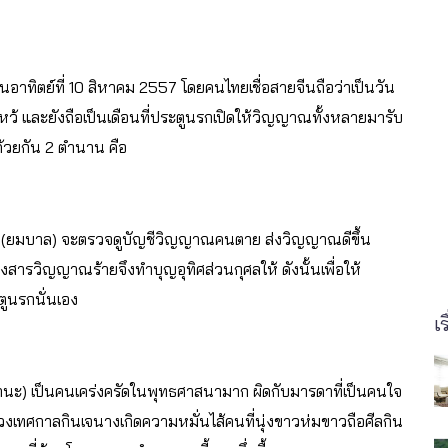
อาทิตย์ที่ 10 สิหาคม 2557 โดยคนไทยเชื่อสายจีนถือว่าเป็นวัน
หว้ และยังถือเป็นเดือนที่ประตูนรกเปิดให้วิญญาณทั้งหลายมารับ
้วยกัน 2 ตำนาน คือ
ยนจือ (ยมบาล) จะตรวจดูบัญชีวิญญาณคนตาย ส่งวิญญาณดีขึ้น
ารวิญญาณร้ายจึงทำบุญอุทิศส่วนกุศลให้ ดังนั้นเพื่อให้
ูนรกนั่นเอง
เร
ลลานะ) เป็นคนเคร่งครัดในพุทธศาสนามาก ผิดกับมารดาที่เป็นคนใจ
ช่วงเทศกาลกินเจนางเกิดความหมั่นไส้คนที่นุ่งขาวห่มขาวถือศีลกิน