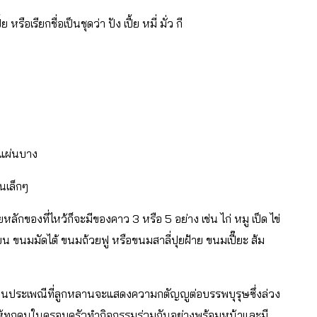
อเรียกชื่อเป็นชุดว่า ปัง เปี้ย หมี่ มั่ว กี
นแผ่นบาง
้นเล็กๆ
ักของที่ไหว้ก็จะมีของคาว 3 หรือ 5 อย่าง เช่น ไก่ หมู เป็ด ไข่
น ขนมมัดไต้ ขนมถ้วยฟู หรือขนมสาลี่ปุยฝ้าย ขนมเปี๊ยะ ส้ม
็นประเพณีที่ลูกหลานจะแสดงความกตัญญูต่อบรรพบุรุษซึ่งล่วง
นให้ทุกคนในครอบครัวทำกิจกรรมร่วมกันอย่างพร้อมหน้าและมี