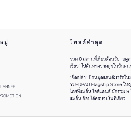
มู่
โพสต์ล่าสุด
รวม 8 สถานที่เที่ยวต้อนรับ "ฤดูก
เขียว" ไปค้นหาความสุขในวันฝน
"ยืดเปล่า" ปักหมุดแลนด์มาร์กใหม่
YUEDPAO Flagship Store ใหญ่ท
PLANNER
ไทยที่แฟชั่น ไอส์แลนด์ มัดรวม 8
PROMOTION
แฟชั่น ช้อปได้ครบจบในที่เดียว