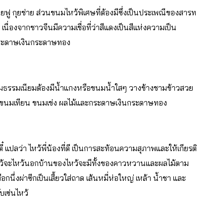
ู กุยช่าย ส่วนขนมไหว้พิเศษที่ต้องมีซึ่งเป็นประเพณีของสารท
เนื่องจากชาวจีนมีความเชื่อที่ว่าสีแดงเป็นสีแห่งความเป็น
ะกระดาษเงินกระดาษทอง
 ตามธรรมเนียมต้องมีน้ำแกงหรือขนมน้ำใสๆ วางข้างชามข้าวสวย
ือขนมเทียน ขนมเข่ง ผลไม้และกระดาษเงินกระดาษทอง
๋ แปลว่า ไหว้พี่น้องที่ดี เป็นการสะท้อนความสุภาพและให้เกียรติ
ารไหว้จะไหว้นอกบ้านของไหว้จะมีทั้งของคาวหวานและผลไม้ตาม
นึ่งผ่าซีกเป็นเสี้ยวใส่ถาด เส้นหมี่ห่อใหญ่ เหล้า น้ำชา และ
บเซ่นไหว้