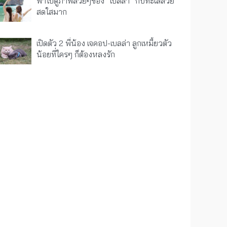
พาไปดูภาพสวยๆของ “เบลล่า” กับทะเลสวย
สดใสมาก
เปิดตัว 2 พี่น้อง เจคอป-เบลล่า ลูกเหมี้ยวตัว
น้อยที่ใครๆ ก็ต้องหลงรัก