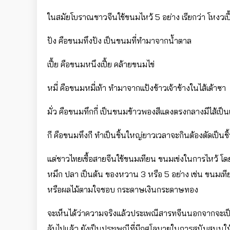
ในสมัยโบราณชาวจีนใช้ขนมไหว้ 5 อย่าง เรียกว่า โหงวเปี้ย หรื
ปัง คือขนมทึงปัง เป็นขนมที่ทำมาจากน้ำตาล
เปี้ย คือขนมหนึงเปี้ย คล้ายขนมไข่
หมี่ คือขนมหมี่เท้า ทำมาจากแป้งข้าวเจ้าข้างในไส้เต้าซา
มั่ว คือขนมทึกกี่ เป็นขนมข้าวพองสีแดงตรงกลางมีไส้เป็
กี คือขนมทึงกี ทำเป็นชิ้นใหญ่ยาวเวลาจะกินต้องตัดเป็นชิ
แต่ชาวไทยเชื้อสายจีนใช้ขนมเทียน ขนมเข่งในการไหว้ โดยหล
หมึก ปลา เป็นต้น ของหวาน 3 หรือ 5 อย่าง เช่น ขนมเทีย
หรือผลไม้ตามใจชอบ กระดาษเงินกระดาษทอง
จะเห็นได้ว่าความจริงแล้วประเพณีสารทจีนนอกจากจะเป
ลับไปแล้ว ยังเป็นประเพณีที่มีกุศโลบายในการสนับสนุ