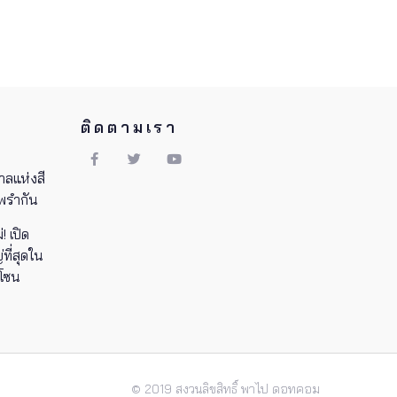
ติดตามเรา
าลแห่งสี
พรำกัน
! เปิด
ี่สุดใน
 โซน
© 2019 สงวนลิขสิทธิ์ พาไป ดอทคอม