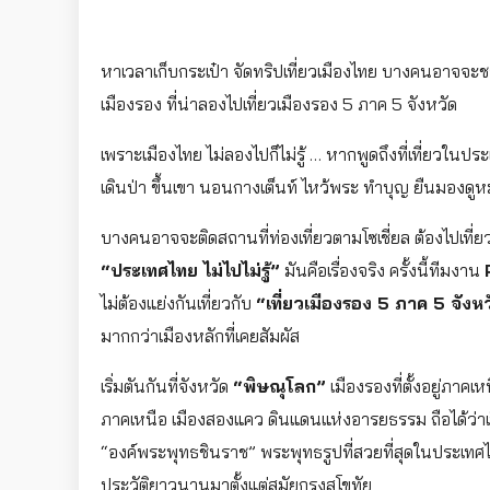
หาเวลาเก็บกระเป๋า จัดทริปเที่ยวเมืองไทย บางคนอาจจะชอ
เมืองรอง ที่น่าลองไปเที่ยวเมืองรอง 5 ภาค 5 จังหวัด
เพราะเมืองไทย ไม่ลองไปก็ไม่รู้ … หากพูดถึงที่เที่ยว
เดินป่า ขึ้นเขา นอนกางเต็นท์ ไหว้พระ ทำบุญ ยืนมองด
บางคนอาจจะติดสถานที่ท่องเที่ยวตามโซเชี่ยล ต้องไปเที่ยวต
“ประเทศไทย ไม่ไปไม่รู้”
มันคือเรื่องจริง ครั้งนี้ทีมงาน
ไม่ต้องแย่งกันเที่ยวกับ
“เที่ยวเมืองรอง 5 ภาค 5 จังหว
มากกว่าเมืองหลักที่เคยสัมผัส
เริ่มตันกันที่จังหวัด
“พิษณุโลก”
เมืองรองที่ตั้งอยู่ภาค
ภาคเหนือ เมืองสองแคว ดินแดนแห่งอารยธรรม ถือได้ว่าเ
“องค์พระพุทธชินราช” พระพุทธรูปที่สวยที่สุดในประเทศไ
ประวัติยาวนานมาตั้งแต่สมัยกรุงสุโขทัย