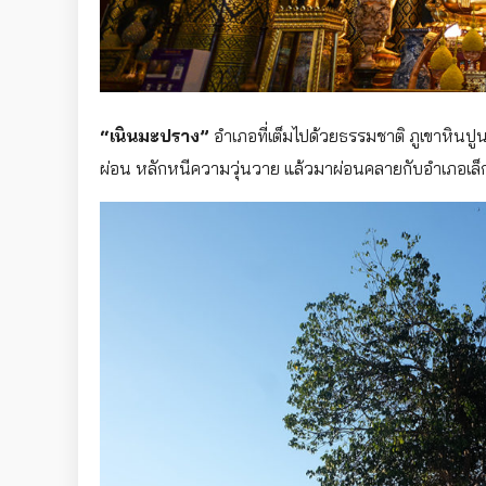
“เนินมะปราง”
อำเภอที่เต็มไปด้วยธรรมชาติ ภูเขาหินป
ผ่อน หลักหนีความวุ่นวาย แล้วมาผ่อนคลายกับอำเภอเล็ก ๆ ที