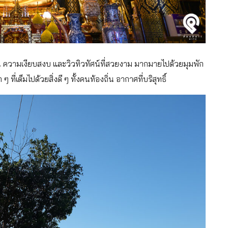
ูน ความเงียบสงบ และวิวทิวทัศน์ที่สวยงาม มากมายไปด้วยมุมพัก
่เต็มไปด้วยสิ่งดี ๆ ทั้งคนท้องถิ่น อากาศที่บริสุทธิ์