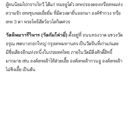
ผู้คนนิยมไปกราบไหว้ ได้แก่ หมออูโต๋ว เทพปรองดองหรือเทพแห่ง
ความรัก เทพขุนพลเอี่ยยิ่ม ที่มีดวงตายื่นออกมา องค์ซำกวง หรือ
เทพ 3 ตา พระโพธิสัตว์อวโลกิเตศวร
วัดทิพยวารีวิหาร (วัดกัมโล่วยี่)
ตั้งอยู่ที่ ถนนทรงวาด แขวงวัด
อรุณ เขตบางกอกใหญ่ กรุงเทพมหานคร เป็นวัดจีนที่เก่าแก่และ
มีชื่อเสียงอีกแห่งหนึ่งในประเทศไทย ภายในวัดมีสิ่งศักดิ์สิทธิ์
มากมาย เช่น องค์เทพเจ้าไท้ส่วยเอี้ย องค์เทพเจ้ากวนอู องค์เทพเจ้า
ไฉ่ซิงเอี้ย เป็นต้น