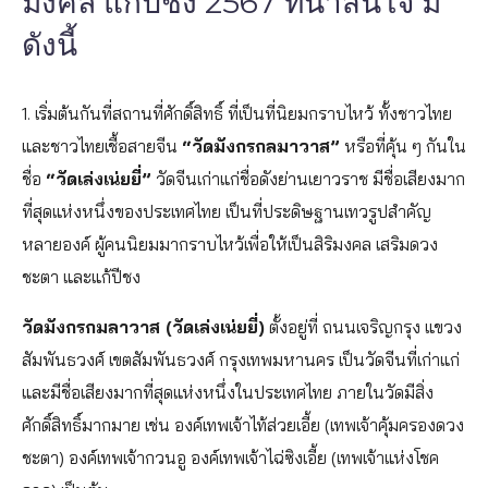
มงคล แก้ปีชง 2567 ที่น่าสนใจ มี
ดังนี้
1. เริ่มต้นกันที่สถานที่ศักดิ์สิทธิ์ ที่เป็นที่นิยมกราบไหว้ ทั้งชาวไทย
และชาวไทยเชื้อสายจีน
“วัดมังกรกลมาวาส”
หรือที่คุ้น ๆ กันใน
ชื่อ
“วัดเล่งเน่ยยี่”
วัดจีนเก่าแก่ชื่อดังย่านเยาวราช มีชื่อเสียงมาก
ที่สุดแห่งหนึ่งของประเทศไทย เป็นที่ประดิษฐานเทวรูปสำคัญ
หลายองค์ ผู้คนนิยมมากราบไหว้เพื่อให้เป็นสิริมงคล เสริมดวง
ชะตา และแก้ปีชง
วัดมังกรกมลาวาส (วัดเล่งเน่ยยี่)
ตั้งอยู่ที่ ถนนเจริญกรุง แขวง
สัมพันธวงศ์ เขตสัมพันธวงศ์ กรุงเทพมหานคร เป็นวัดจีนที่เก่าแก่
และมีชื่อเสียงมากที่สุดแห่งหนึ่งในประเทศไทย ภายในวัดมีสิ่ง
ศักดิ์สิทธิ์มากมาย เช่น องค์เทพเจ้าไท้ส่วยเอี้ย (เทพเจ้าคุ้มครองดวง
ชะตา) องค์เทพเจ้ากวนอู องค์เทพเจ้าไฉ่ซิงเอี้ย (เทพเจ้าแห่งโชค