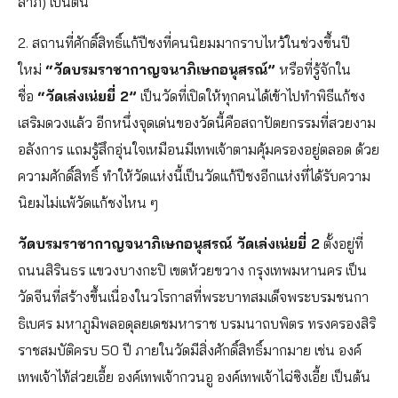
ลาภ) เป็นต้น
2. สถานที่ศักดิ์สิทธิ์แก้ปีชงที่คนนิยมมากราบไหว้ในช่วงขึ้นปี
ใหม่
“วัดบรมราชากาญจนาภิเษกอนุสรณ์”
หรือที่รู้จักใน
ชื่อ
“วัดเล่งเน่ยยี่ 2”
เป็นวัดที่เปิดให้ทุกคนได้เข้าไปทำพิธีแก้ชง
เสริมดวงแล้ว อีกหนึ่งจุดเด่นของวัดนี้คือสถาปัตยกรรมที่สวยงาม
อลังการ แถมรู้สึกอุ่นใจเหมือนมีเทพเจ้าตามคุ้มครองอยู่ตลอด ด้วย
ความศักดิ์สิทธิ์ ทำให้วัดแห่งนี้เป็นวัดแก้ปีชงอีกแห่งที่ได้รับความ
นิยมไม่แพ้วัดแก้ชงไหน ๆ
วัดบรมราชากาญจนาภิเษกอนุสรณ์ วัดเล่งเน่ยยี่ 2
ตั้งอยู่ที่
ถนนสิรินธร แขวงบางกะปิ เขตห้วยขวาง กรุงเทพมหานคร เป็น
วัดจีนที่สร้างขึ้นเนื่องในวโรกาสที่พระบาทสมเด็จพระบรมชนกา
ธิเบศร มหาภูมิพลอดุลยเดชมหาราช บรมนาถบพิตร ทรงครองสิริ
ราชสมบัติครบ 50 ปี ภายในวัดมีสิ่งศักดิ์สิทธิ์มากมาย เช่น องค์
เทพเจ้าไท้ส่วยเอี้ย องค์เทพเจ้ากวนอู องค์เทพเจ้าไฉ่ซิงเอี้ย เป็นต้น