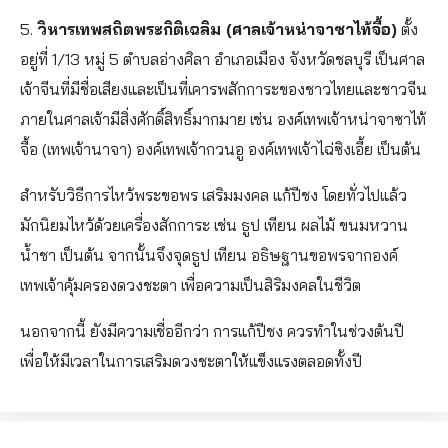
5.
วิหารเทพสถิตพระกิติเฉลิม (ศาลเจ้าหน่าจาซาไท้จื้อ)
ตั้ง
อยู่ที่ 1/13 หมู่ 5 ตำบลอ่างศิลา อำเภอเมือง จังหวัดชลบุรี เป็นศาล
เจ้าจีนที่มีชื่อเสียงและเป็นที่เคารพสักการะของชาวไทยและชาวจีน
ภายในศาลเจ้ามีสิ่งศักดิ์สิทธิ์มากมาย เช่น องค์เทพเจ้าหน่าจาซาไท้
จื้อ (เทพเจ้านาจา) องค์เทพเจ้ากวนอู องค์เทพเจ้าไฉ่ซิงเอี้ย เป็นต้น
สำหรับวิธีการไหว้พระขอพร เสริมมงคล แก้ปีชง โดยทั่วไปแล้ว
มักนิยมไหว้ด้วยเครื่องสักการะ เช่น ธูป เทียน ผลไม้ ขนมหวาน
น้ำชา เป็นต้น จากนั้นจึงจุดธูป เทียน อธิษฐานขอพรจากองค์
เทพเจ้าคุ้มครองดวงชะตา เพื่อความเป็นสิริมงคลในชีวิต
นอกจากนี้ ยังมีความเชื่ออีกว่า การแก้ปีชง ควรทำในช่วงต้นปี
เพื่อให้มีเวลาในการเสริมดวงชะตาให้แข็งแรงตลอดทั้งปี