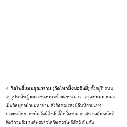
4.
วัดโพธิ์แมนคุณาราม (วัดโพวมิ้งปออึงยี่)
ตั้งอยู่ที่ ถนน
สาธุประดิษฐ์ แขวงช่องนนทรี เขตยานนาวา กรุงเทพมหานคร
เป็นวัดพุทธฝ่ายมหายาน สังกัดคณะสงฆ์จีนนิกายแห่ง
ประเทศไทย ภายในวัดมีสิ่งศักดิ์สิทธิ์มากมาย เช่น องค์พระโพธิ
สัตว์กวนอิม องค์พระอวโลกิเตศวรโพธิสัตว์ เป็นต้น