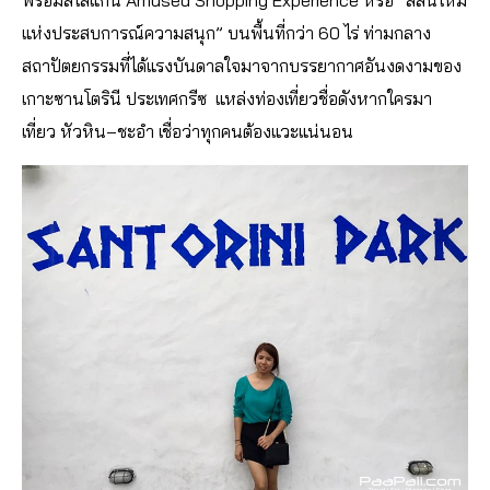
พร้อมสโลแกน Amused Shopping Experience หรือ “สีสันใหม่
แห่งประสบการณ์ความสนุก” บนพื้นที่กว่า 60 ไร่ ท่ามกลาง
สถาปัตยกรรมที่ได้แรงบันดาลใจมาจากบรรยากาศอันงดงามของ
เกาะซานโตรินี ประเทศกรีซ แหล่งท่องเที่ยวชื่อดังหากใครมา
เที่ยว หัวหิน–ชะอำ เชื่อว่าทุกคนต้องแวะแน่นอน