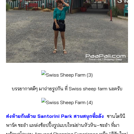
บรรยากาศดีๆ มาถ่ายรูปกัน ที่ Swiss sheep farm นะครับ
ส่งท้ายกันด้วย Santorini Park สวนสนุกชื่อดัง
ซานโตรินี
พาร์ค ชะอำ แหล่งช้อปปิ้งรูปแบบใหม่ย่านหัวหิน–ชะอำ ที่มา