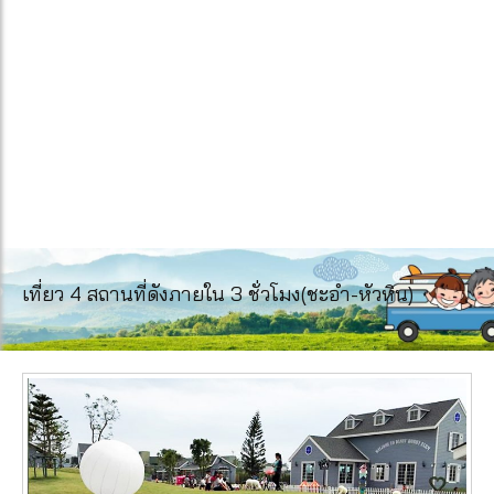
เที่ยว 4 สถานที่ดังภายใน 3 ชั่วโมง(ชะอำ-หัวหิน)