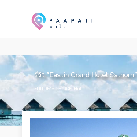
รีวิว “Eastin Grand Hotel Sathorn
EDITOR’S CHOICE
,
Hotel