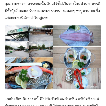
คุณภาพของอาหารทะเลนั้นนับได้ว่าไม่เป็นรองใคร ส่วนอาหารก็
มีทั้งกุ้งล็อบสเตอร์จากแคนาดา หอยนางลมสดๆ ขาปูทาราบะ ซึ่ง
แต่ละอย่างนี่เรียกว่าใหญ่มาก
และในเดือนกันยายนนี้ มีโปรโมชั่นพิเศษสำหรับคนรักโซเชียลแค่