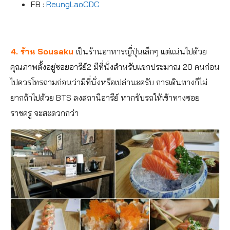
FB :
ReungLaoCDC
4. ร้าน Sousaku
เป็นร้านอาหารญี่ปุ่นเล็กๆ แต่แน่นไปด้วย
คุณภาพตั้งอยู่ซอยอารีย์2 มีที่นั่งสำหรับแขกประมาณ 20 คนก่อน
ไปควรโทรถามก่อนว่ามีที่นั่งหรือเปล่านะครับ การเดินทางก็ไม่
ยากถ้าไปด้วย BTS ลงสถานีอารีย์ หากขับรถให้เข้าทางซอย
ราชครู จะสะดวกกว่า