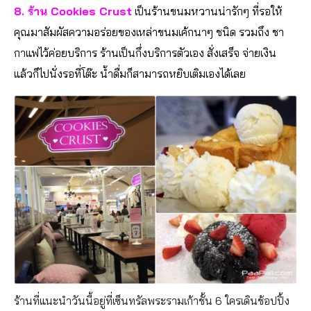
8. ร้าน
Cookies Crust
เป็นร้านขนมหวานน่ารักๆ ที่รอให้
คุณมาสัมผัสความอร่อยของเหล่าขนมเค้กนาๆ ชนิด รวมถึง ชา
กาแฟไว้ค่อยบริการ ร้านเป็นกึ่งบริการตัวเอง สั่งเสร็จ จ่ายเงิน
แล้วก็ไปนั่งรอที่โต๊ะ น้ำดื่มก็สามารถหยิบเติมเองได้เลย
ร้านที่แนะนำวันนี้อยู่ที่เซ็นทรัลพระรามเก้าชั้น 6 ใครเดินช้อปปิ้ง