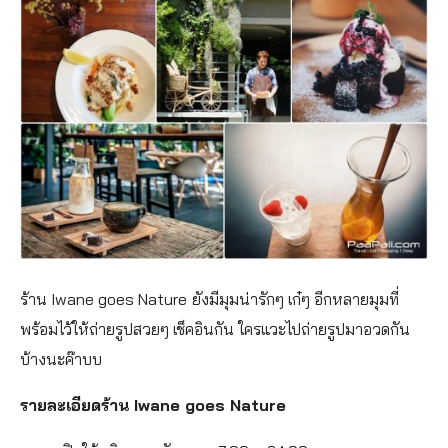
ร้าน Iwane goes Nature
ยังมีมุมน่ารักๆ เก๋ๆ อีกหลายมุมที่
พร้อมไว้ให้ถ่ายรูปสวยๆ เช็คอินกัน ใครแวะไปถ่ายรูปมาอวดกัน
บ้างนะค๊าบบ
รายละเอียดร้าน Iwane goes Nature