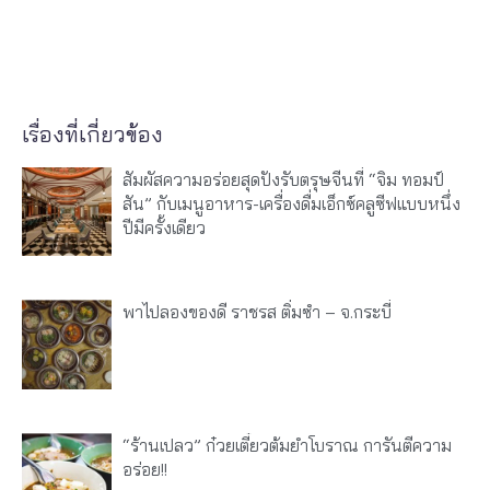
เรื่องที่เกี่ยวข้อง
สัมผัสความอร่อยสุดปังรับตรุษจีนที่ “จิม ทอมป์
สัน” กับเมนูอาหาร-เครื่องดื่มเอ็กซ์คลูซีฟแบบหนึ่ง
ปีมีครั้งเดียว
พาไปลองของดี ราชรส ติ่มซำ – จ.กระบี่
“ร้านเปลว” ก๋วยเตี๋ยวต้มยำโบราณ การันตีความ
อร่อย!!