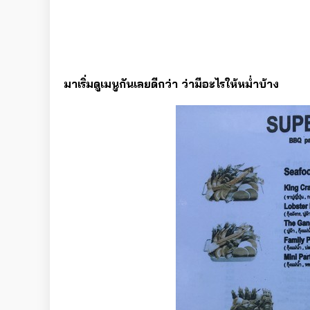
มาเริ่มดูเมนูกันเลยดีกว่า ว่ามีอะไรให้หม่ำบ้าง