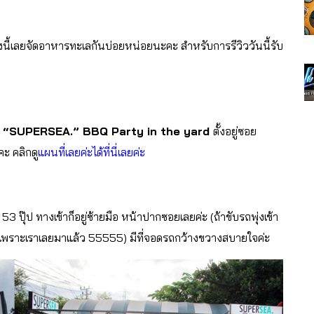
้เลยจัดอาหารทะเลกันบ่อยหน่อยนะคะ สำหรับการรีวิววันนี้รับ
“SUPERSEA.” BBQ Party in the yard
ตั้งอยู่ซอย
ะ คลิกดู
แผนที่เลยค่ะได้ที่นี่เลยค่ะ
 ปุ๊ป ทางเข้าก็อยู่ซ้ายมือ หน้าปากซอยเลยค่ะ (ถ้าขับรถพุ่งเข้า
ะ เพราะเราเลยมาแล้ว 55555) มีที่จอดรถกว้างขวางสบายใจค่ะ