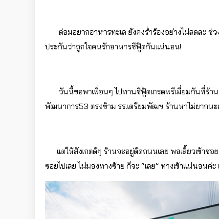
ต่อมอยากอาหารทะเล ยังคงร่ำร้องอย่างไม่ลดละ ช่วงนี
ประกันว่าถูกใจคนรักอาหารซีฟู๊ดกันแน่นอน!
วันนี้ขอพาเพื่อนๆ ไปทานซีฟู้ดเกรดพรีเมี่ยมกันที่ร้าน
พัฒนาการ53 ตรงข้าม รร.เตรียมพัฒฯ ร้านหาไม่ยากนะค
แต่ให้สังเกตดีๆ ร้านจะอยู่ติดถนนเลย พอเลี้ยวเข้าซอย 53
ซอยไปเลย ไม่มองทางซ้าย ก็จะ “เลย” ทางเข้าแน่นอนค่