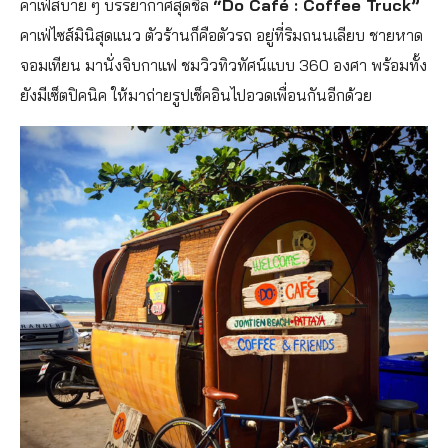
คาเฟ่สบาย ๆ บรรยากาศสุดชิล
“Do Café : Coffee Truck”
คาเฟ่ไซส์มินิสุดแนว ตัวร้านก็คือตัวรถ อยู่ที่ริมถนนเลียบ ชายหาด
จอมเทียน มานั่งจิบกาแฟ ชมวิวทิวทัศน์แบบ 360 องศา พร้อมทั้ง
ยังมีเซ็ตปิคนิค ให้มาถ่ายรูปเช็คอินไปอวดเพื่อนกันอีกด้วย