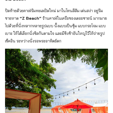
ปิดท้ายด้วยคาเฟ่ริมทะเลเปิดใหม่ มาในโทนสีส้ม เด่นสง่า อยู่ริม
ชายหาด
“Z Beach”
ร้านคาเฟ่ในเครือของเดอะซายน์ มากมาย
ไปด้วยที่นั่งหลากหลายรูปแบบ นั้งแบบเป็นซุ้ม แบบกระโจม แบบ
เบาะ ให้ได้เลือกนั่งชิลกันตามใจ และมีชิงช้าอันใหญ่ไว้ให้ถ่ายรูป
เช็คอิน ระหว่างนั่งรอพระอาทิตย์ตก