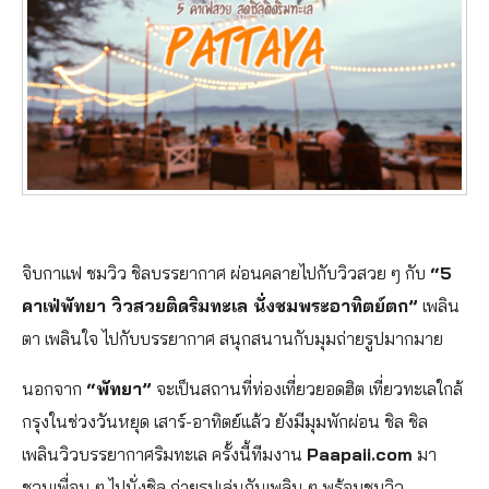
จิบกาแฟ ชมวิว ชิลบรรยากาศ ผ่อนคลายไปกับวิวสวย ๆ กับ
“5
คาเฟ่พัทยา วิวสวยติดริมทะเล นั่งชมพระอาทิตย์ตก”
เพลิน
ตา เพลินใจ ไปกับบรรยากาศ สนุกสนานกับมุมถ่ายรูปมากมาย
นอกจาก
“พัทยา”
จะเป็นสถานที่ท่องเที่ยวยอดฮิต เที่ยวทะเลใกล้
กรุงในช่วงวันหยุด เสาร์-อาทิตย์แล้ว ยังมีมุมพักผ่อน ชิล ชิล
เพลินวิวบรรยากาศริมทะเล ครั้งนี้ทีมงาน
Paapaii.com
มา
ชวนเพื่อน ๆ ไปนั่งชิล ถ่ายรูปเล่นกันเพลิน ๆ พร้อมชมวิว