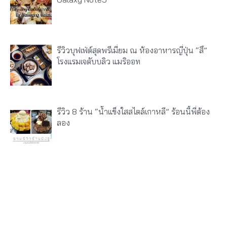
รีวิวบุฟเฟ่ต์สุดพรีเมี่ยม ณ ห้องอาหารญี่ปุ่น “สึ”
โรงแรมเจดับบลิว แมริออท
รีวิว 8 ร้าน “น้ำแข็งใสสไตล์เกาหลี” ร้อนนี้พี่ต้อง
ลอง