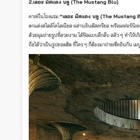
2.เดอะ มัสแตง บลู (The Mustang Blu)
คาเฟ่ในโรงแรม
“เดอะ มัสแตง บลู (The Mustang 
ตกแต่งสไตล์โคโลเนียล ผสานอินดัสเทรียล พร้อมเฟอร์นิเจอ
ด้วยมุมถ่ายรูปที่สวยงาม ได้ฟิลแบบลึกลึบ สลัว ๆ ทำให้เก
ถือได้ว่าเป็นรูปยอดฮิต ที่ใคร ๆ ก็ต้องมาถ่ายเช็คอินก