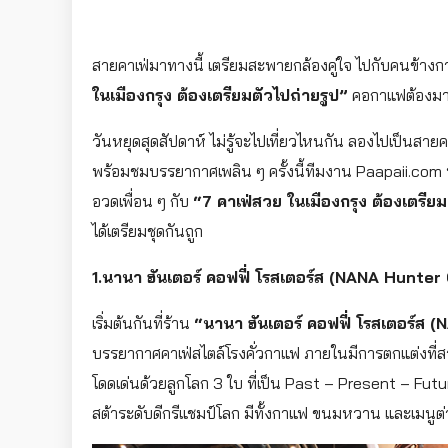
สายคาเฟ่มาทางนี้ เตรียมสะพายกล้องคู่ใจ ไปกับคนข้างกา
ในเมืองกรุง ต้องเตรียมตัวไปถ่ายรูป”
คอกาแฟต้องม
วันหยุดสุดสัปดาห์ ไม่รู้จะไปเที่ยวไหนกัน ลองไปเป็นส
พร้อมชมบรรยากาศเพลิน ๆ ครั้งนี้ทีมงาน Paapaii.com 
อวดเพื่อน ๆ กับ
“7 คาเฟ่สวย ในเมืองกรุง ต้องเตรียม
ได้เตรียมชุดกันถูก
1.นานา ฮันเตอร์ คอฟฟี่ โรสเตอร์ส (NANA Hunte
เริ่มต้นกันที่ร้าน
“นานา ฮันเตอร์ คอฟฟี่ โรสเตอร์
บรรยากาศคาเฟ่สไตล์โรงคั่วกาแฟ ภายในมีการตกแต่งที่
โดดเด่นด้วยลูกโลก 3 ใบ ที่เป็น Past – Present – Fu
สต้าระดับดีกรีแชมป์โลก มีทั้งกาแฟ ขนมหวาน และเมนูต่