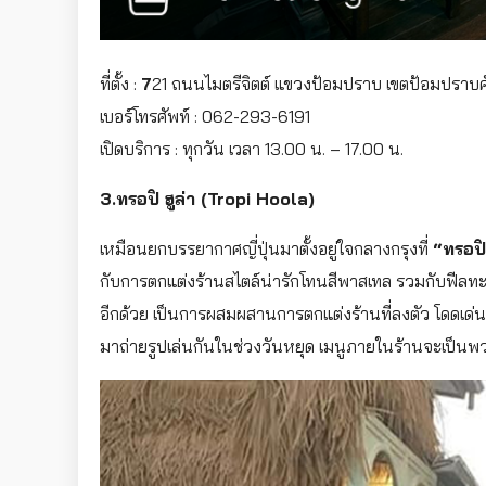
ที่ตั้ง :
7
21 ถนนไมตรีจิตต์ แขวงป้อมปราบ เขตป้อมปราบศั
เบอร์โทรศัพท์ : 062-293-6191
เปิดบริการ : ทุกวัน เวลา 13.00 น. – 17.00 น.
3.ทรอปิ ฮูล่า (Tropi Hoola)
เหมือนยกบรรยากาศญี่ปุ่นมาตั้งอยู่ใจกลางกรุงที่
“ทรอปิ
กับการตกแต่งร้านสไตล์น่ารักโทนสีพาสเทล รวมกับฟีลท
อีกด้วย เป็นการผสมผสานการตกแต่งร้านที่ลงตัว โดดเด่น 
มาถ่ายรูปเล่นกันในช่วงวันหยุด เมนูภายในร้านจะเป็นพวก