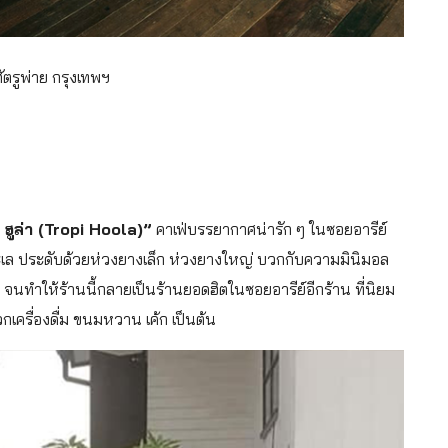
ตรูพ่าย กรุงเทพฯ
 ฮูล่า (Tropi Hoola)”
คาเฟ่บรรยากาศน่ารัก ๆ ในซอยอารีย์
ะเล ประดับด้วยห่วงยางเล็ก ห่วงยางใหญ่ บวกกับความมินิมอล
จนทำให้ร้านนี้กลายเป็นร้านยอดฮิตในซอยอารีย์อีกร้าน ที่นิยม
เครื่องดื่ม ขนมหวาน เค้ก เป็นต้น