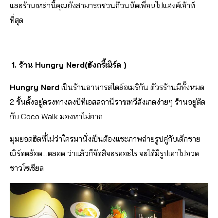
และร้านเหล่านี้คุณยังสามารถชวนก๊วนนัดเพื่อนไปแฮงค์เอ้าท์
ที่สุด
1. ร้าน Hungry Nerd(ฮังกรี้เนิร์ด )
Hungry Nerd
เป็นร้านอาหารสไตล์อเมริกัน ตัวรร้านมีทั้งหมด
2 ชั้นตั้งอยู่ตรงทางลงบีทีเอสสถานีราชเทวีสังเกตง่ายๆ ร้านอยู่ติด
กับ Coco Walk มองหาไม่ยาก
มุมยอดฮิตที่ไม่ว่าใครมานั่
งเป็นต้องแชะภาพถ่ายรูปคู่กั
บเด็กชาย
เนิร์ดตล้อด…ตลอด
ว่าแล้วก็จัดสิจะรออะไร จะได้มีรูปเอาไปอวด
ชาวโซเชียล