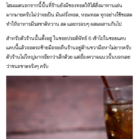
โฮมเมดนอกจากนี้นั้นที่ร้านยังมีของทอดให้ได้สั่งมาทานเล่น
มากมายครับไม่ว่าจะเป็น มันฝรั่งทอด, หอมทอด ทุกอย่างใช้ขอสด
ทำให้อาหารมีรสชาติหวาน สด และกรอบๆ ผสมผสานกันไป
สำหรับตัวร้านนั้นตั้งอยู่ ในซอยประดิพัทธ์ 6 เข้าไปในซอยแคบ
แคบนี้แล้วจอดรถซ้ายมือจะเห็นร้านอยู่ด้านขวามือหาไม่ยากครับ
ตัวร้านไม่ใหญ่มากเรียกว่าเล็กด้วย แต่เรื่องความแนวนั้นบอกเลย
ว่าชนะขาดจริงๆ ครับ