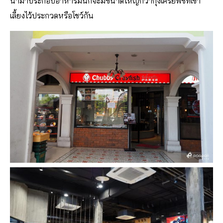
นำมาประกอบอาหารมันก็จะมีขนาดใหญ่กว่ากุ้งเครย์ฟิชที่เขา
เลี้ยงไว้ประกวดหรือโชว์กัน