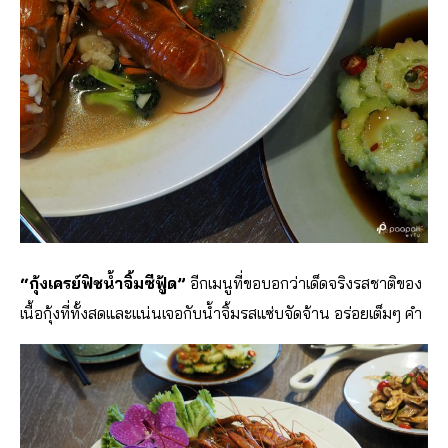
“กุ้งเครย์ฟิชน้ำจิ้มซีฟู้ด”
อีกเมนูที่ขอบอกว่าเด็ดจริงรสชาติของ
เนื้อกุ้งที่ทั้งสดและแน่นเจอกับน้ำจิ้มรสแซ่บจัดจ้าน อร่อยเต็มๆ คำ