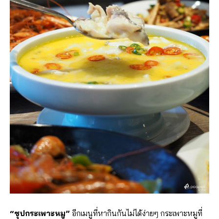
“ซุปกระเพาะหมู”
อีกเมนูที่หากินกันไม่ได้ง่ายๆ กระเพาะหมูที่