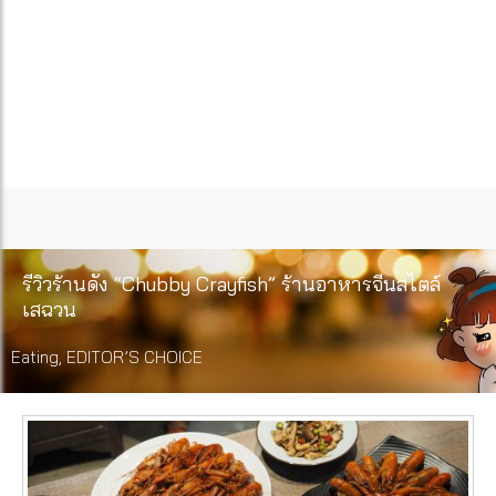
รีวิวร้านดัง “Chubby Crayfish” ร้านอาหารจีนสไตล์
เสฉวน
Eating
,
EDITOR’S CHOICE