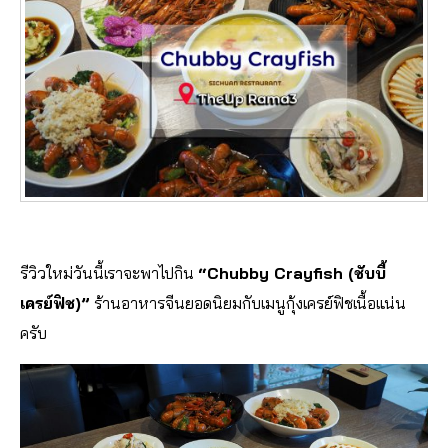
รีวิวใหม่วันนี้เราจะพาไปกิน
“Chubby Crayfish (ชับบี้
เครย์ฟิช)”
ร้านอาหารจีนยอดนิยมกับเมนูกุ้งเครย์ฟิชเนื้อแน่น
ครับ