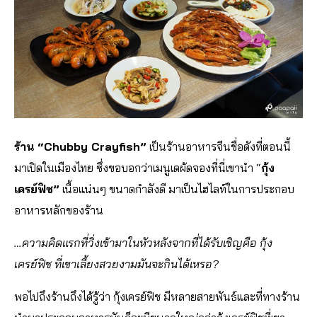
ร้าน “Chubby Crayfish”
เป็นร้านอาหารจีนชื่อดังที่ตอนนี้
มาเปิดในเมืองไทย ซึ่งขอบอกว่าเมนูเดผ้ดจองที่นี่เขานำ “
กุ้ง
เครย์ฟิช”
เนื้อแน่นๆ ขนาดกำลังดี มาเป็นไฮไลท์ในการประกอบ
อาหารหลักของร้าน
…ความคิดแรกที่วิ่งเข้ามาในหัวหลังจากที่ได้รับเชิญคือ กุ้ง
เครย์ฟิช ที่เขาเลี้ยงสวยงามมันจะกินได้เหรอ?
พอไปถึงร้านถึงได้รู้ว่า กุ้งเครย์ฟิช มีหลายสายพันธ์และที่ทางร้าน