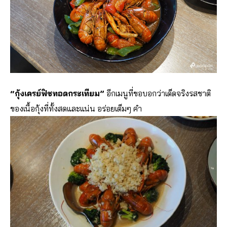
“กุ้งเครย์ฟิชทอดกระเทียม”
อีกเมนูที่ขอบอกว่าเด็ดจริงรสชาติ
ของเนื้อกุ้งที่ทั้งสดและแน่น อร่อยเต็มๆ คำ