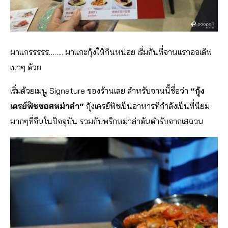
มาแกรรรรร…….. มาแกะกุ้งให้กินหน่อย เริ่มกันที่จานแรกออเดิฟ
เบาๆ ด้วย
เริ่มด้วยเมนู Signature ของร้านเลย สำหรับจานนี้ชื่อว่า
“กุ้ง
เครย์ฟิชซอสหม่าล่า“
กุ้งเครย์ฟิชเป็นอาหารที่กำลังเป็นที่นียม
มากๆที่จีนในปัจจุบัน รวมกับพริกหม่าล่าต้นตำรับจากเสฉวน