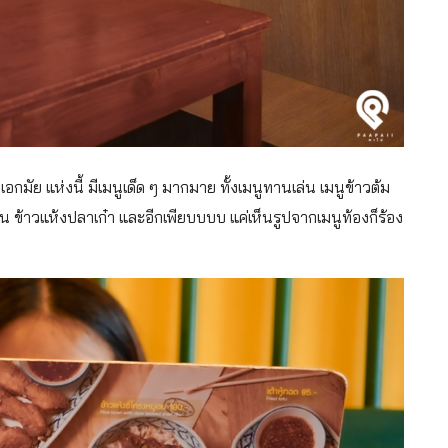
เอกมัย แห่งนี้ มีเมนูเด็ด ๆ มากมาย ทั้งเมนูทานเล่น เมนูข้าวต้ม
ูใน ข้าวแห้งปลาเก๋า และอีกเพียบบบบ แค่เห็นรูปจากเมนูท้องก็ร้อง