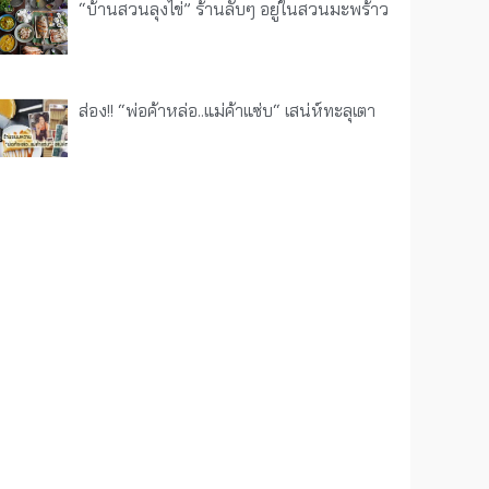
“บ้านสวนลุงไข่” ร้านลับๆ อยู่ในสวนมะพร้าว
ส่อง!! “พ่อค้าหล่อ..แม่ค้าแซ่บ“ เสน่ห์ทะลุเตา