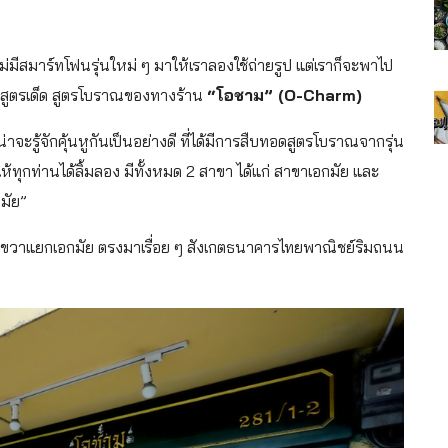
ม่มีสมาร์ทโฟนรุ่นใหม่ ๆ มาให้เราลองใช้ถ่ายรูป แต่เราก็จะพาไป
สูตรเด็ด สูตรโบราณของทางร้าน
“โอชาม” (O-Charm)
็น่าจะรู้จักคุ้นหูกันเป็นอย่างดี ที่ได้มีการสืบทอดสูตรโบราณจากรุ่น
 ให้ทุกท่านได้ลิ้มลอง มีทั้งหมด 2 สาขา ได้แก่ สาขาเอกมัย และ
กมัย”
ยวขวาแยกเอกมัย ตรงมาเรื่อย ๆ สังเกตธนาคารไทยพาณิชย์ริมถนน