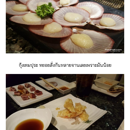
กุ้งเทมปุระ ทยอยสั่งกันหลายจานเลยเพราะมันน้อย