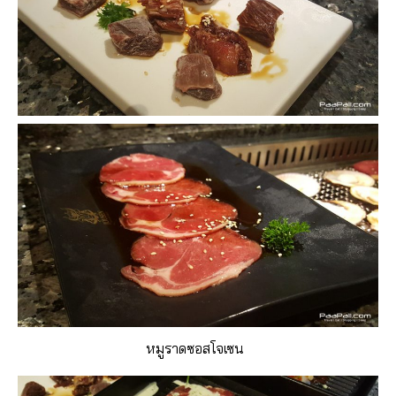
หมูราดซอสโจเซน