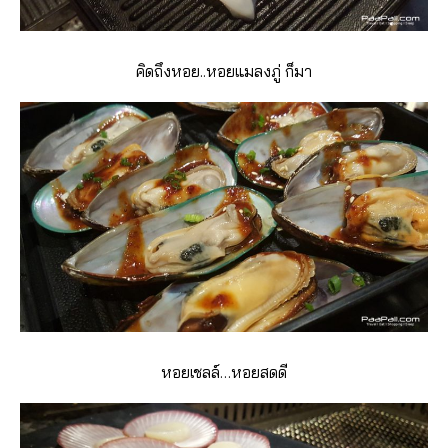
คิดถึงหอย..หอยแมลงภู่ ก็มา
หอยเชลล์…หอยสดดี