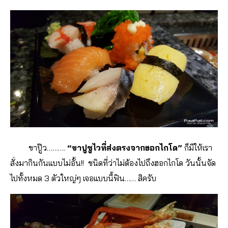
ขาปู๊ว……….
“ขาปูซูไวที่ส่งตรงจากฮอกไกโด”
ก็มีให้เรา
สั่งมากินกันแบบไม่อั้น!! ชนิดที่ว่าไม่ต้องไปถึงฮอกไกโด วันนั้นจัด
ไปทั้งหมด 3 ตัวใหญ่ๆ เจอแบบนี้ฟิน…… สิครับ