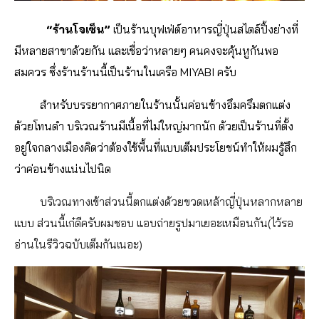
“ร้านโจเซ็น”
เป็นร้านบุฟเฟ่ต์อาหารญี่ปุ่นสไตล์ปิ้งย่างที่
มีหลายสาขาด้วยกัน และเชื่อว่าหลายๆ คนคงจะคุ้นหูกันพอ
สมควร ซึ่งร้านร้านนี้เป็นร้านในเครือ MIYABI ครับ
สำหรับบรรยากาศภายในร้านนั้นค่อนข้างอึมครึมตกแต่ง
ด้วยโทนดำ บริเวณร้านมีเนื้อที่ไม่ใหญ่มากนัก ด้วยเป็นร้านที่ตั้ง
อยู่ใจกลางเมืองคิดว่าต้องใช้พื้นที่แบบเต็มประโยชน์ทำให้ผมรู้สึก
ว่าค่อนข้างแน่นไปนิด
บริเวณทางเข้าส่วนนี้ตกแต่งด้วยขวดเหล้าญี่ปุ่นหลากหลาย
แบบ ส่วนนี้เก๋ดีครับผมชอบ แอบถ่ายรูปมาเยอะเหมือนกัน(ไว้รอ
อ่านในรีวิวฉบับเต็มกันเนอะ)