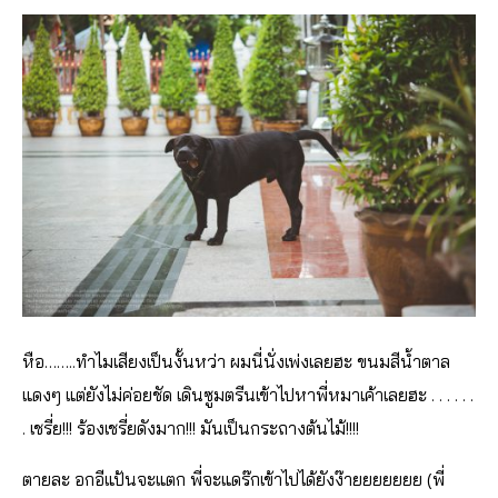
หือ……..ทำไมเสียงเป็นงั้นหว่า ผมนี่นั่งเพ่งเลยฮะ ขนมสีน้ำตาล
แดงๆ แต่ยังไม่ค่อยชัด เดินซูมตรีนเข้าไปหาพี่หมาเค้าเลยฮะ . . . . . .
.​ เชรี่ย!!! ร้องเชรี่ยดังมาก!!! มันเป็นกระถางต้นไม้!!!!
ตายละ อกอีแป้นจะแตก พี่จะแดร๊กเข้าไปได้ยังง๊ายยยยยยย (พี่