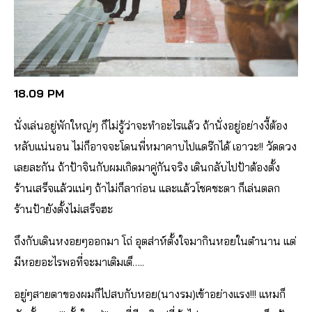
18.09 PM
นั่งเล่นอยู่พักใหญ่ๆ ก็ไม่รู้ว่าจะทำอะไรแล้ว ถ้านั่งอยู่อย่างงี้ต้อง
หลับแน่นอน ไม่ก็อาจจะโดนพี่หมาคาบไปแดร๊กได้ เอาวะ!! วัดดวง
เลยละกัน ถ้าป้าจินกับผมเกิดมาคู่กันจริง เดินกลับไปป้าต้องตั้ง
ร้านเสร็จแล้วแน่ๆ ถ้าไม่ก็ลาก่อน และแล้วโชคชะตา ก็เล่นตลก
ร้านป้ายังตั้งไม่เสร็จฮะ
ถึงกับเดินหงอยๆออกมา โถ่ อุตส่าห์ตั้งใจมากินหอยในตำนาน แต่
มีหอยอะไรพอที่จะมาเติมเต็…..
อยู่ๆสายตาของผมก็ไปสบกับหอย(นางรม)เข้าอย่างแรง!!! แหมก็