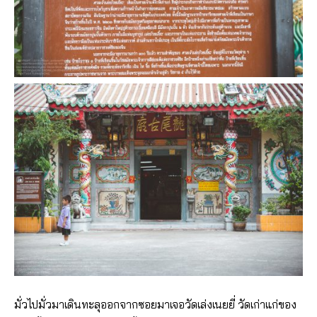
มั่วไปมั่วมาเดินทะลุออกจากซอยมาเจอวัดเล่งเนยยี่ วัดเก่าแก่ของ