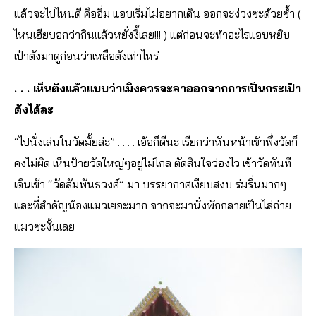
แล้วจะไปไหนดี คืออิ่ม แอบเริ่มไม่อยากเดิน ออกจะง่วงซะด้วยซ้ำ (
ไหนเฮียบอกว่ากินแล้วหยั่งงี้เลย!!! ) แต่ก่อนจะทำอะไรแอบหยิบ
เป๋าตังมาดูก่อนว่าเหลือตังเท่าไหร่
.​ . . เห็นตังแล้วแบบว่าเมิงควรจะลาออกจากการเป็นกระเป๋า
ตังได้ละ
“ไปนั่งเล่นในวัดมั้ยล่ะ” . . . . เอ้อก็ดีนะ เรียกว่าหันหน้าเข้าพึ่งวัดก็
คงไม่ผิด เห็นป้ายวัดใหญ่ๆอยู่ไม่ไกล ตัดสินใจว่องไว เข้าวัดทันที
เดินเข้า “วัดสัมพันธวงศ์” มา บรรยากาศเงียบสงบ ร่มรื่นมากๆ
และที่สำคัญน้องแมวเยอะมาก จากจะมานั่งพักกลายเป็นไล่ถ่าย
แมวซะงั้นเลย