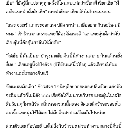
เฮีย” ก็ยังรู้สึกแปลกๆทุกครั้งที่โดนคนแก่กว่าเรียกพี่ เรียกเฮีย “มี
อะไรแนะนำมั่งคับเฮีย” เอาเซ่ เฮียมาเฮียกลับไม่โกงแน่นอน
“แพะ จระเข้ นกกระจอกเทศ ปลิง ขาห่าน เฮียอยากกินอะไรผมมี
หมด” เข้าร้านมาเพราะแพะก็ต้องจัดแพะสิ “เอาแพะตุ๋นดีกว่าคับ
เฮีย ตุ๋นนี่คือตุ๋นยาจีนใช่มั้ยคับ”
“ใช่เฮีย นี่มันเป็นยาบำรุงนะเฮีย คืนนี้นี่ทำงานสบาย กินแล้วหยั่ง
งี้เลย” เฮียแกชูนิ้วโป้งด้วย (ดีที่เป็นแค่นิ้วโป้ง) แล้วเฮียจะให้ผม
ทำงานอะไรกลางคืนแว๊
จัดแพะหม้อเล็ก 1 ข้าวสวย 1 จริงๆก็อยากจะลองปลิงด้วย แต่กลัว
จะอิ่ม แล้วก็ไม่มีตัง 555 เฮียจัดให้ไม่นานเกินรอ แพะตุ๋นในหม้อ
ดินร้อนๆก็มาเสิร์ฟ กลิ่นหอมชวนลิ้มลอง จัดเลยสิครัชจะรออะไร
ล่ะ เนื้อแพะนุ่มใช้ได้เลย ไม่มีกลิ่นสาป แต่ติดเค็มไปหน่อย
ส่วนตัวเลย ก็อร่อยดี แต่ไม่ถึงกับว้าวนะ ส่วนทำงานกลางนี่คืนนี้