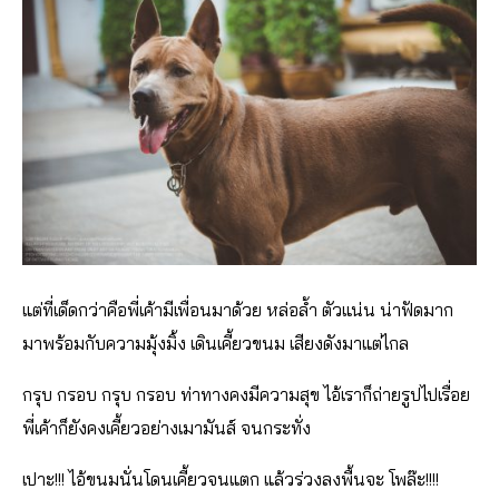
แต่ที่เด็ดกว่าคือพี่เค้ามีเพื่อนมาด้วย หล่อล้ำ ตัวแน่น น่าฟัดมาก
มาพร้อมกับความมุ้งมิ้ง เดินเคี้ยวขนม เสียงดังมาแต่ไกล
กรุบ กรอบ กรุบ กรอบ ท่าทางคงมีความสุข ไอ้เราก็ถ่ายรูปไปเรื่อย
พี่เค้าก็ยังคงเคี้ยวอย่างเมามันส์ จนกระทั่ง
เปาะ!!! ไอ้ขนมนั่นโดนเคี้ยวจนแตก แล้วร่วงลงพื้นจะ โพล๊ะ!!!!