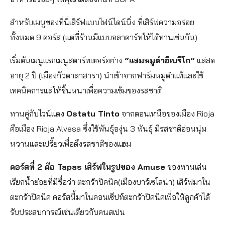
สำหรับเมนูของที่นี่เสิร์ฟแบบไฟน์ไดน์นิ่ง ที่เสิร์ฟความอร่อย
ทั้งหมด 9 คอร์ส (แต่ที่ร้านมีแบบอลาคาร์ทให้ได้ทานเช่นกัน)
เริ่มต้นเมนูแรกเมนูสตาร์ทเตอร์อย่าง
“แฮมหมูดำอิเบริโก”
แล่สด
อายุ 2 ปี (เมืองกัวดาลาฮารา) นำเข้าจากฟาร์มหมูดำแท้และใช้
เทคนิคการแล่ให้ชิ้นหนาเพื่อความเข้มของรสชาติ
ทานคู่กับไวน์แดง
Ostatu Tinto
จากตอนเหนือของเมือง Rioja
คือเมือง Rioja Alvesa ซึ่งใช้พันธุ์องุ่น 3 พันธุ์ มีรสชาติอ่อนนุ่ม
หวานและเปรี้ยวเพื่อดึงรสชาติของแฮม
คอร์สที่ 2 คือ Tapas เสิร์ฟในรูปของ Amuse
ของทานเล่น
เรียกน้ำย่อยที่มีชื่อว่า ตะกร้าปิคนิค(เมืองบาร์เซโลน่า) เสิร์ฟมาใน
ตะกร้าปิคนิค คอร์สนี้มาในคอนเซ็ปท์ตะกร้าปิคนิคเพื่อให้ลูกค้าได้
รับประสบการณ์เช่นเดียวกับคนสเปน