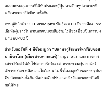
ลม่อนเกรดคุณภาพดีให้กับประเทศญี่ปุ่น ทางร้านชูปลาฮามาจิ
พร้อมซอสอาลิโอลี่แบบดั้งเดิม
ทานคู่กับไวน์ขาว
El Principito
พันธุ์องุ่น 80 ปีจากเมือง Toro
เดิมทีองุ่นขาวในประเทศสเปนจะเสียง่าย ไวน์ขวดนี้จะเป็นการบ่ม
นาน 80-100 ปี
สำหรับ
คอร์สที่ 4 มีชื่อเมนูว่า “ปลามากุโระทาร์ทาร์กับซอส
มามิทาโกะ (เมืองซานทานแดร์)”
เมนูจานปลาแดง ทาร์ทาร์
รสชาติจัดเสิร์ฟกับไข่ปลาคาเวียร์และสาหร่ายพวงองุ่น คาเวียร์
เขียวของไทย หมักปลาสไตล์สเปน 14 ชั่วโมงคลุกกับซอสจากซุปมา
มิทาโกะสเปนดั้งเดิม ท็อปบนด้วยไข่ปลาคาเวียร์และซอสอาลิโอลี่
ผลไม้ไทย