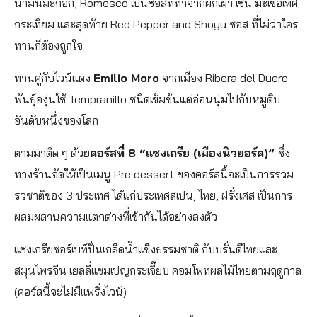
น้ำมันมะกอก, Romesco เป็นซอสที่ทำจากผักเผา เช่น มะเขือเทศ
กระเทียม และสุดท้าย Red Pepper and Shoyu ซอส ที่ไม่ว่าใคร
ทานก็ต้องถูกใจ
ทานคู่กับไวน์แดง
Emilio Moro
จากเมือง Ribera del Duero
พันธุ์องุ่นใช้ Tempranillo ชนิดเข้มข้นแต่อ่อนนุ่มไปกับหมูดิบ
อันดับหนึ่งของโลก
ตามมาติด ๆ ด้วย
คอร์สที่ 8 “แซงเกรีย (เมืองนิวยอร์ค)”
ซึ่ง
ทางร้านจัดให้เป็นเมนู Pre dessert ของคอร์สนี้จะเป็นการรวม
รวชาติของ 3 ประเทศ ได้แก่ประเทศสเปน, ไทย, ฝรั่งเศส เป็นการ
ผสมผสานความแตกต่างที่เข้ากันได้อย่างลงตัว
แซงเกรียซอร์เบท์ปั่นเกล็ดน้ำแข็งธรรมชาติ กับบรั่นดีไทยและ
สมุนไพรจีน เยลลี่แชมเปญกระเจี๊ยบ คอมโพทผลไม้ไทยตามฤดูกาล
(คอร์สนี้จะไม่มีแพริ่งไวน์)