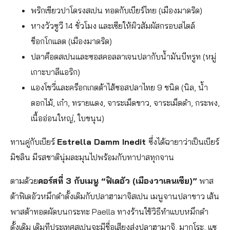
พริกเขียวปาโดรงสเปน ทอดกับเบียร์ไทย (เมืองมาดริด)
หางวัวซูวี 14 ชั่วโมง และเซียให้ผิวสัมผัสกรอบสไตล์
ช็อกโกแลต (เมืองมาดริด)
ปลาค็อดสเปนและซอสคอลลาเจนปลากับน้ำมันบีทรูท (หมู่
เกาะบาลีแอริก)
แองโชวี่และคร็อกเกตต้าไส้ซอสปลาไทย 9 ชนิด (นิล, น้ำ
ดอกไม้, เก๋า, ทรายแดง, จาระเม็ดขาว, จาระเม็ดดำ, กระพง,
เนื้ออ่อนใหญ่, ใบขนุน)
ทานคู่กับเบียร์
Estrella Damm Inedit
ซึ่งได้ฉายาว่าเป็นเบียร์
มิชลิน มีรสชาตินุ่มละมุนไปพร้อมกับทาปาสทุกจาน
ตามด้วย
คอร์สที่ 3 กับเมนู “ฟิเดอัว (เมืองวาเลนเซีย)”
พาส
ต้าฟิเดอัวหมึกดำดั้งเดิมกับปลาฮามาจิสเปน เมนูจานปลาขาว เส้น
พาสต้าทอดผัดบนกระทะ Paella ทางร้านใช้วิธีทำแบบหมึกดำ
ดั้งเดิม เดิมทีประเทศสเปนจะมีชื่อเสียงส่งปลาฮามาจิ, มากุโระ, แซ