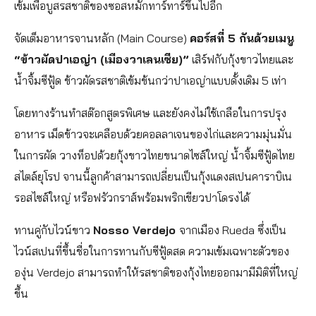
เข้มเพื่อบูสรสชาติของซอสหมักทาร์ทาร์ขึ้นไปอีก
จัดเต็มอาหารจานหลัก (Main Course)
คอร์สที่ 5 กันด้วยเมนู
“ข้าวผัดปาเอญ่า (เมืองวาเลนเซีย)”
เสิร์ฟกับกุ้งขาวไทยและ
น้ำจิ้มซีฟู้ด ข้าวผัดรสชาติเข้มข้นกว่าปาเอญ่าแบบดั้งเดิม 5 เท่า
โดยทางร้านทำสต๊อกสูตรพิเศษ และยังคงไม่ใช้เกลือในการปรุง
อาหาร เม็ดข้าวจะเคลือบด้วยคอลลาเจนของไก่และความมุ่นมั่น
ในการผัด วางท็อปด้วยกุ้งขาวไทยขนาดไซส์ใหญ่ น้ำจิ้มซีฟู้ดไทย
สไตล์ยุโรป จานนี้ลูกค้าสามารถเปลี่ยนเป็นกุ้งแดงสเปนคาราบิเน
รอสไซส์ใหญ่ หรือฟรัวกราส์พร้อมพริกเขียวปาโดรงได้
ทานคู่กับไวน์ขาว
Nosso Verdejo
จากเมือง Rueda ซึ่งเป็น
ไวน์สเปนที่ขึ้นชื่อในการทานกับซีฟู้ดสด ความเข้มเฉพาะตัวของ
องุ่น Verdejo สามารถทำให้รสชาติของกุ้งไทยออกมามีมิติที่ใหญ่
ขึ้น