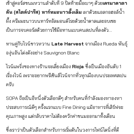
เข้าสู่คอร์สขนมหวานลำดับที่ 9 ปิดท้ายมื้อเบาๆ ด้วย
เครมาคาตา
ลัน (สไตล์ปารีส) ทาร์ทมะนาวดั้งเดิม
เผาด้วยแอลกอฮอล์น้ำ
ผึ้ง ครีมมะนาวบนทาร์ทอัลมอนด์โรยด้วยน้ำตาลและอบเชย
เป็นการจบคอร์สด้วยการใช้มือทานแบบคนสเปนที่ลงตัว…
ทานคู่กับไวน์ขาวหวาน
Late Harvest
จากเมือง Rueda พันธุ์
องุ่นอันโด่งดังอย่าง Sauvignon Blanc
ไวน์แพริ่งของทางร้านจะเลี่ยงเมือง
Rioja
ซึ่งเป็นเมืองอันดับ 1
เรื่องไวน์ เพราะอยากพรีเซ้นส์ไวน์จากทั่วทุกเมืองบนประเทศสเปน
ครับ
SOPA ถือเป็นอีหนึ่งตัวเลือกดีๆ สำหรับคนที่กำลังมองหาองหา
ประสบการณ์ดีๆ ครั้งแรกแบบ Fine Dining แม้อาหารที่เสิร์ฟจะ
คุณภาพสูง แต่กลับราคาไม่ต้องควักค่าขนมออกมาทั้งเดือน
ซึ่งเราว่าเป็นตัวเลือกสำหรับการเริ่มต้นในวงการไฟน์ไดนิ่งที่ดี