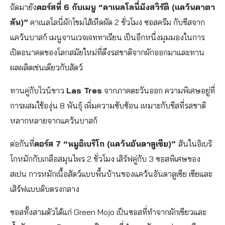
ถัดมายัง
คอร์สที่ 6 กับเมนู “คาเนลโลนี่มังสวิรัติ (แคว้นคาตา
ลัน)”
คาเนลโลนี่ผักโขมไส้เห็ดผัด 2 ชั่วโมง ซอสครีม กับชีสจาก
แคว้นบาสก์ เมนูจานเวจเจททาเรียน เป็นอีกหนึ่งมุมมองในการ
เปิดอนาคตของโลกสมัยใหม่ที่ดึงรสชาติจากผักออกมาและทาน
ผลผลิตเช่นเดียวกับสัตว์
ทานคู่กับไวน์ขาว
Las Tres
จากภาคตะวันออก ความพิเศษอยู่ที่
การผสมใช้องุ่น 8 พันธุ์ เพิ่มความซับซ้อน เหมาะกับชีสที่รสชาติ
หลากหลายจากแคว้นบาสก์
ต่อกันที่
คอร์ส 7 “หมูอิเบริโก (แคว้นอันดาลูเซีย)”
สันในอิเบริ
โกหมักกับเกลือสมุนไพร 2 ชั่วโมง เสิร์ฟคู่กับ 3 ซอสพิเศษของ
สเปน การหมักเนื้อสัตว์แบบพื้นบ้านของแคว้นอันดาลูเซีย เซียและ
เสิร์ฟแบบดิบตรงกลาง
ซอสทั้งสามตัวได้แก่ Green Mojo เป็นซอสที่ทำจากผักเขียวและ