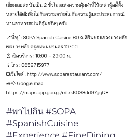
เยี่ยมเลยล่ะ นับเป็น 2 ชั่วโมงแห่งความคุ้มค่าที่ให้เหล่าฟู้ดดี้ทั้ง
หลายได้เต็มอิ่มไปกับความอร่อยไปกับความรู้และประสบการณ์
ทานอาหารสเปนที่คุ้มจริงๆ ครับ
📍ที่อยู่ : SOPA Spanish Cuisine 80 ถ. สิรินธร แขวงบางพลัด
เขตบางพลัด กรุงเทพมหานคร 10700
⏰ เปิดบริการ : 18:00 – 23:00 น.
📱โทร : 0659715977
❎เว็บไซต์ : http://www.soparestaurant.com/
🚙💨 Google map :
https://maps.app.goo.gl/eiLxkKQ38ddGYgyQ8
#พาไปกิน #SOPA
#SpanishCuisine
#Experience #FineDining