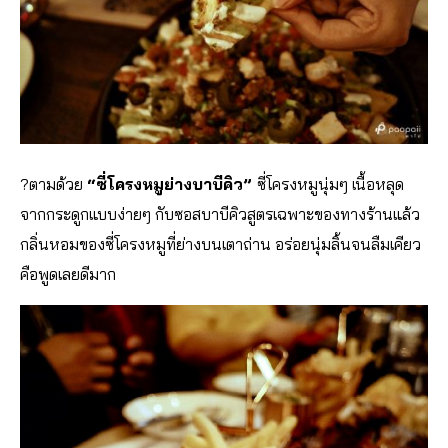
?
ตามด้วย
“ซี่โครงหมูย่างบาบีคิว”
ซี่โครงหมูนุ่มๆ เนื้อหลุด
จากกระดูกแบบง่ายๆ กับซอสบาบีคิวสูตรเฉพาะของทางร้านแล้ว
กลิ่นหอมของซี่โครงหมูที่ย่างบนเตาถ่าน อร่อยนุ่มลิ้นจนลืมเคียว
คือพูดเลยดีมาก