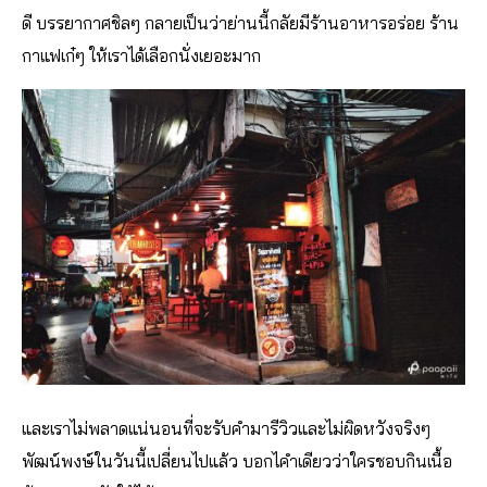
ดี บรรยากาศชิลๆ กลายเป็นว่าย่านนี้กลัยมีร้านอาหารอร่อย ร้าน
กาแฟเก๋ๆ ให้เราได้เลือกนั่งเยอะมาก
และเราไม่พลาดแน่นอนที่จะรับคำมารีวิวและไม่ผิดหวังจริงๆ
พัฒน์พงษ์ในวันนี้เปลี่ยนไปแล้ว บอกไคำเดียวว่าใครชอบกินเนื้อ