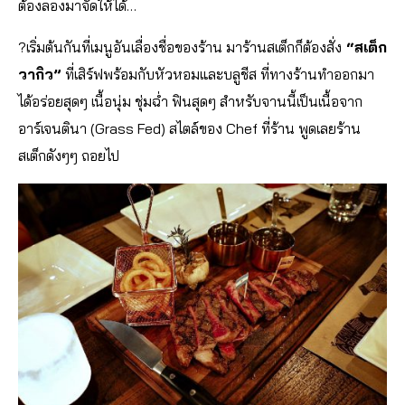
ต้องลองมาจัดให้ได้…
?
เริ่มต้นกันที่เมนูอันเลื่องชื่อของร้าน มาร้านสเต็กก็ต้องสั่ง
“สเต็ก
วากิว”
ที่เสิร์ฟพร้อมกับหัวหอมและบลูชีส ที่ทางร้านทำออกมา
ได้อร่อยสุดๆ เนื้อนุ่ม ชุ่มฉ่ำ ฟินสุดๆ สำหรับจานนี้เป็นเนื้อจาก
อาร์เจนตินา (Grass Fed) สไตล์ของ Chef ที่ร้าน พูดเลยร้าน
สเต็กดังๆๆ ถอยไป