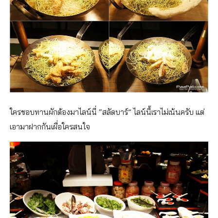
ใครชอบทานผักต้องมาไลน์นี่ “สลัดบาร์” ไลน์นี้เราไม่เน้นครับ แต่
เอามาฝากกันเผื่อใครสนใจ