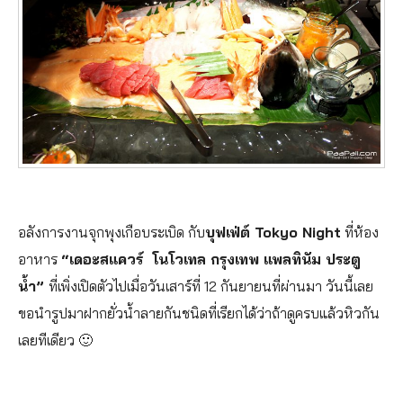
อลังการงานจุกพุงเกือบระเบิด กับ
บุฟเฟ่ต์ Tokyo Night
ที่ห้อง
อาหาร
“เดอะสแควร์ โนโวเทล กรุงเทพ แพลทินัม ประตู
น้ำ”
ที่เพิ่งเปิดตัวไปเมื่อวันเสาร์ที่ 12 กันยายนที่ผ่านมา วันนี้เลย
ขอนำรูปมาฝากยั่วน้ำลายกันชนิดที่เรียกได้ว่าถ้าดูครบแล้วหิวกัน
เลยทีเดียว 🙂