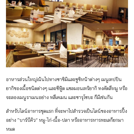
อาหารส่วนใหญ่เน้นไปทางซาชิมิและซูชิหน้าต่างๆ เมนูเทปปัน
ยากิของเนื้อชนิดต่างๆ และซีฟู้ด แซลมอนเทริยากิ ทงคัตสึหมู หรือ
จะลองเมนูราเมนอย่าง ทสึเคเมน และซารุโซบะ ก็มีเช่นกัน
สำหรับไลน์อาหารชุดแรก ที่จะพาไปสำรวจเป็นไลน์ของอาหารปิ้ง
อย่าง “บาร์บีคิว” หมู-ไก่-เนื้อ-ปลา หรืออาหารหารทะเลก็ยกมา
หมด