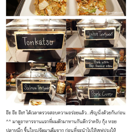
อ๊ะ อ๊ะ อ๊ะ!! ได้เวลาตรวจสอบความอร่อยแล้ว…เชิญนั่งด้วยกันก่อน
^^ มาดูอาหารจานแรกที่ผมตักมาทานกันดีกว่าครับ กุ้ง หอย
ปลาหมึก ชิ้นใหญ่จัดมาเต็มจาก ก่อนที่จะนำไปให้เชฟปรุงให้