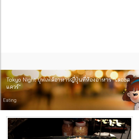
Tokyo Night บุฟเฟ่ต์อาหารญี่ปุ่นที่ห้องอาหาร “เดอะส
แควร์”
Eating