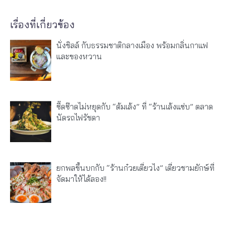
เรื่องที่เกี่ยวข้อง
นั่งชิลล์ กับธรรมชาติกลางเมือง พร้อมกลิ่นกาแฟ
และของหวาน
ซี๊ดซ๊าดไม่หยุดกับ “ต้มเล้ง” ที่ “ร้านเล้งแซ่บ” ตลาด
นัดรถไฟรัชดา
ยกพลขึ้นบกกับ “ร้านก๋วยเตี๋ยวไง” เตี๋ยวชามยักษ์ที่
จัดมาให้ได้ลอง!!