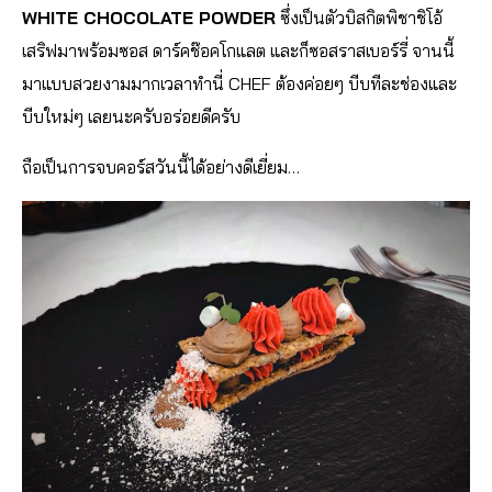
WHITE CHOCOLATE POWDER
ซึ่งเป็นตัวบิสกิตพิชาชิโอ้
เสริฟมาพร้อมซอส ดาร์คช๊อคโกแลต และก็ซอสราสเบอร์รี่ จานนี้
มาแบบสวยงามมากเวลาทำ
นี่ CHEF ต้องค่อยๆ บีบทีละช่องและ
บีบใหม่ๆ เลยนะครับอร่อยดีครับ
ถือเป็นการจบคอร์สวันนี้ได้
อย่างดีเยี่ยม…