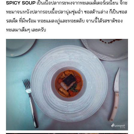
SPICY SOUP
เป็นเนื้อปลากระพงจากทะเลเม
ดิเตอร์เรเนียน จี่กะ
ทะมาจนหนังปลากรอบเนื้
อปลานุ่มชุ่มฉ่ำ ซอสด้านล่าง ก็เป็นซอส
รสเผ็ด ที่มีพร้อม หอยแมลงภู่และหอยตลับ จานนี้ได้รสชาติของ
ทะเลมาเต
็มๆ เลยครับ