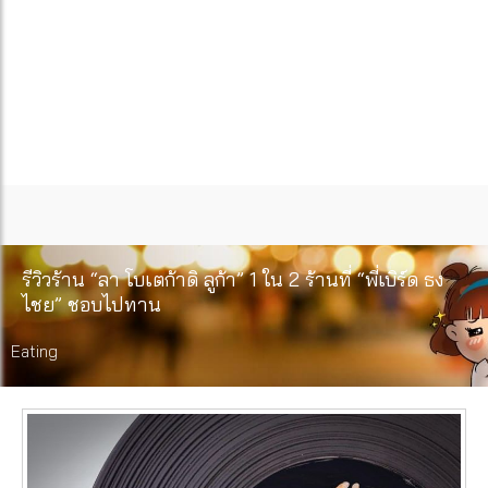
รีวิวร้าน “ลา โบเตก้าดิ ลูก้า” 1 ใน 2 ร้านที่ “พี่เบิร์ด ธง
ไชย” ชอบไปทาน
Eating