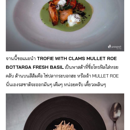
จานนี้ขอแนะนำ
TROFIE WITH CLAMS MULLET ROE
BOTTARGA FRESH BASIL
เป็นพาสต้าที่ชื่อโทรฟิลใส่
หอย
คลับ ด้านบนสีส้มคือ ไข่ปลากระบอกฮะ หรือเจ้า MULLET ROE
นั่นเองรสชาติจะออกมันๆ เค็มๆ หน่อยครับ เคี้ยวเพลินๆ