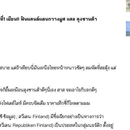
นที่1 เยือน!! ฟินแลนด์แดนกวางมูส และ ลุงซานต้า
าย แต่ถ้าเทียบนี่มันเหนือไทยหน้าหนาวชัดๆ ลมพัดที่สะดุ้ง แต่
ก้ยิ้มเหมือนลุงซานต้าดีๆนี่เอง สาส จะเอาไรก้บอกดีๆ
 แต่งไฟเดย์ไลท์ มีครบจัดเต็ม ราคาเเท๊กซี่ก็โหดตามมม
้·ข้อมูล) ; สวีเดน: Finland) มีชื่อเรียกอย่างเป็นทางการว่า
ดน: Republiken Finland) เป็นประเทศในกลุ่มนอร์ดิก ตั้งอยู่