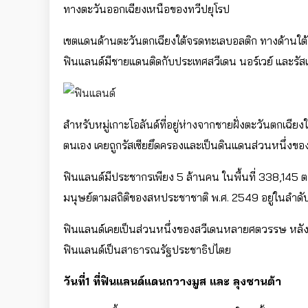
ทางตะวันออกเฉียงเหนือของทวีปยุโรป
เขตแดนด้านตะวันตกเฉียงใต้จรดทะเลบอลติก ทางด้านใต
ฟินแลนด์มีชายแดนติดกับประเทศสวีเดน นอร์เวย์ และรัสเ
สำหรับหมู่เกาะโอลันด์ที่อยู่ห่างจากชายฝั่งตะวันตกเฉี
ตนเอง เคยถูกรัสเซียยึดครองและเป็นดินแดนส่วนหนึ่งของร
ฟินแลนด์มีประชากรเพียง 5 ล้านคน ในพื้นที่ 338,145 ต
มนุษย์ตามสถิติของสหประชาชาติ พ.ศ. 2549 อยู่ในลำดับที
ฟินแลนด์เคยเป็นส่วนหนึ่งของสวีเดนหลายศตวรรษ หลังจากน
ฟินแลนด์เป็นสาธารณรัฐประชาธิปไตย
วันที่1 ที่ฟินแลนด์แดนกวางมูส และ ลุงซานต้า