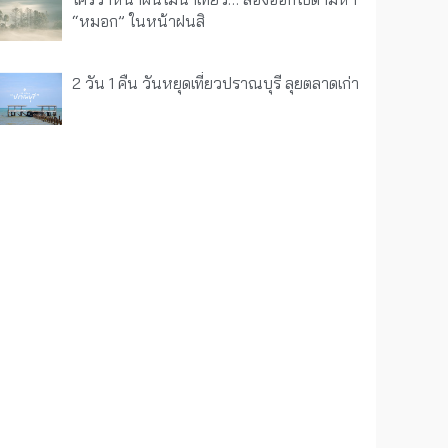
“หมอก” ในหน้าฝนสิ
2 วัน 1 คืน วันหยุดเที่ยวปราณบุรี ลุยตลาดเก่า