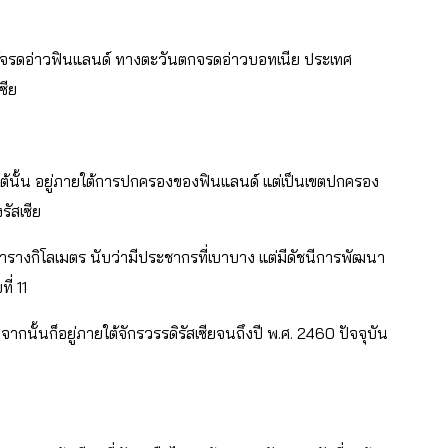
้จรดอ่าวฟินแลนด์ ทางตะวันตกจรดอ่าวบอทเนีย ประเทศ
ซีย
ยงใต้นั้น อยู่ภายใต้การปกครองของฟินแลนด์ แต่เป็นเขตปกครอง
ัสเซีย
ารางกิโลเมตร นับว่ามีประชากรที่เบาบาง แต่มีดัชนีการพัฒนา
่ 11
ั้นก็อยู่ภายใต้จักรวรรดิรัสเซียจนถึงปี พ.ศ. 2460 ปัจจุบัน