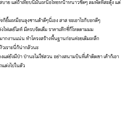
าย แต่ถ้าเทียบนี่มันเหนือไทยหน้าหนาวชัดๆ ลมพัดที่สะดุ้ง แต่
ก้ยิ้มเหมือนลุงซานต้าดีๆนี่เอง สาส จะเอาไรก้บอกดีๆ
 แต่งไฟเดย์ไลท์ มีครบจัดเต็ม ราคาเเท๊กซี่ก็โหดตามมม
สวยมากงานแน่น ทำโครงสร้างพื้นฐานก่อนค่อยเติมเหล็ก
หัวเราะนี่ก้น่ากลัวนะ
งแต่ยังมีป่า ป่านะไม่ใช่สวน อย่างสนามบินที่เค้าติดเขา เค้าก้เอา
ตกแต่งไปในตัว