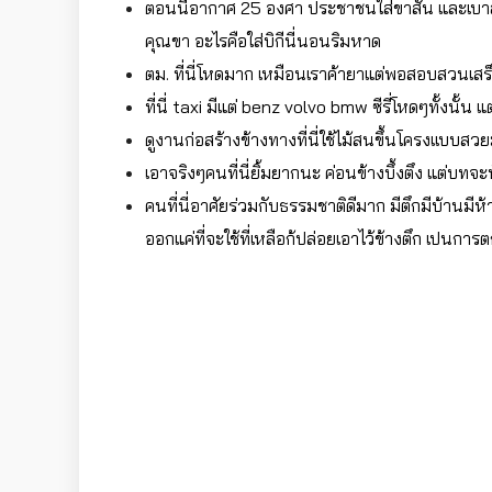
ตอนนี้อากาศ 25 องศา ประชาชนใส่ขาสั้น และเบาสบ
คุณขา อะไรคือใส่บิกีนี่นอนริมหาด
ตม. ที่นี่โหดมาก เหมือนเราค้ายาแต่พอสอบสวนเสร็จ
ที่นี่ taxi มีแต่ benz volvo bmw ซีรี่โหดๆทั้งนั้น
ดูงานก่อสร้างข้า
งทางที่นี่ใช้ไม้สนขึ้นโครงเเบบ
เอาจริงๆคนที่นี่ยิ้มยากนะ ค่อนข้างบึ้งตึง แต่บทจะ
คนที่นี่อาศัยร่วมกับธรรมชาติดีมาก มีตึกมีบ้านมีห้า
ออกแค่ที่จะใช้ที่เหลือก้ปล่อยเอาไว้ข้างตึก เปนการ