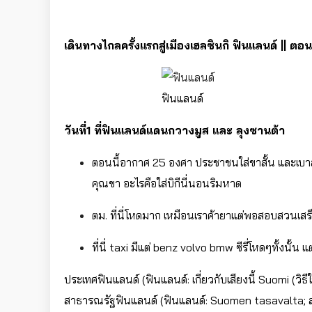
เดินทางไกลครั้งแรกสู่เมืองเฮลซินกิ ฟินแลนด์ || ตอ
ฟินแลนด์
วันที่1 ที่ฟินแลนด์แดนกวางมูส และ ลุงซานต้า
ตอนนี้อากาศ 25 องศา ประชาชนใส่ขาสั้น และเบาสบ
คุณขา อะไรคือใส่บิกีนี่นอนริมหาด
ตม. ที่นี่โหดมาก เหมือนเราค้ายาแต่พอสอบสวนเสร็จ
ที่นี่ taxi มีแต่ benz volvo bmw ซีรี่โหดๆทั้งนั้น
ประเทศฟินแลนด์ (ฟินแลนด์: เกี่ยวกับเสียงนี้ Suomi (วิธีใช
สาธารณรัฐฟินแลนด์ (ฟินแลนด์: Suomen tasavalta; สวีเ