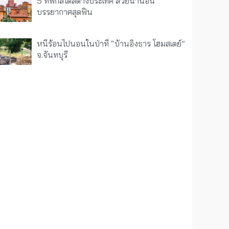
5 ที่พักสไตล์ต่างประเทศ สวยน่านอน
บรรยากาศสุดฟิน
หนีร้อนไปนอนในป่าที่ “บ้านอิงธาร โฮมสเตย์”
จ.จันทบุรี