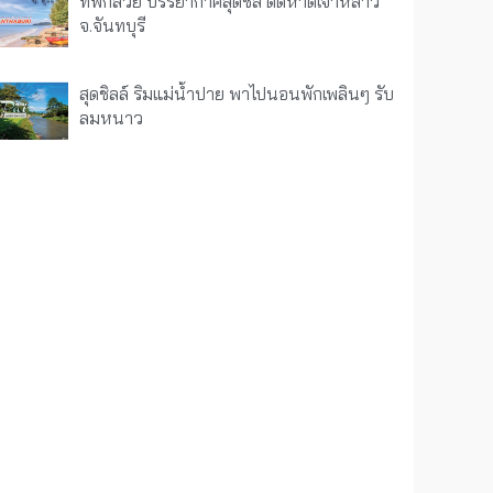
ที่พักสวย บรรยากาศสุดชิล ติดหาดเจ้าหลาว
จ.จันทบุรี
สุดชิลล์ ริมแม่น้ำปาย พาไปนอนพักเพลินๆ รับ
ลมหนาว