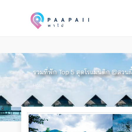
รวมที่พัก Top 5 สุดโรแมนติก @สวนผึ้
Hotel