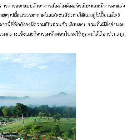
ื่น มีการการออกแบบตัวอาคารสไตล์เมดิเตอร์เรเนียนและมีการตกแต่ง
้บ่อยๆ เปลี่ยนบรรยากาศในแต่ละหลัง ภายใต้แบบยูโร่เปี้ยนสไตล์
กนี้ที่พักยังคงมีความเป็นส่วนตัว เงียบสงบ รวมทั้งมีสิ่งอำนวย
รรมกลางแจ้งและกิจกรรมพักผ่อนในร่มให้ทุกคนได้เลือกร่วมสนุก