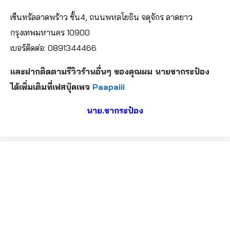
เซ็นทรัลลาดพร้าว ชั้น4, ถนนพหลโยธิน จตุจักร ลาดยาว
กรุงเทพมหานคร 10900
เบอร์ติดต่อ: 0891344466
และฝากติดตามรีวิวร้านอื่นๆ ของคุณผม นายชากระป๋อง
ได้เพิ่มเติมที่เฟสบุ๊คเพจ
Paapaiii
นาย.ชากระป๋อง