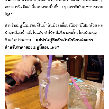
ออกแนวจืดมีแค่กลิ่นหอมของลิ้นจี้บางๆ รสชาติเย็นๆ ซ่าๆ เพราะ
โซดา
สำหรับเมนูนี้ผมชอบที่ในน้ำนั้นมีจอลลี่แบร์น้องหมีใส่มาด้วย พอ
น้องหมีเจอน้ำแข็งในแก้ว ทำให้หมีแข็งเวลาเคี้ยวโดนมันสนุก
ดี เพลินปากมาก!!
แต่ทำไมรู้สึกค้านในใจนิดหน่อยว่า
สำหรับราคาของเมนูนี้แอบแพง?