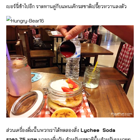
เบอร์รี่เข้าไปอีก ราดทานคู่กับแพนเค้กรสชาติเปรี้ยวหวานลงตัว
ส่วนเครื่องดื่มนั้นพวกเราได้ทดลองสั่ง
Lychee Soda
ราคา 75 บาท
มาลองดื่มกัน สำหรับรสชาตินั้นสำหรับผมเฉยๆ