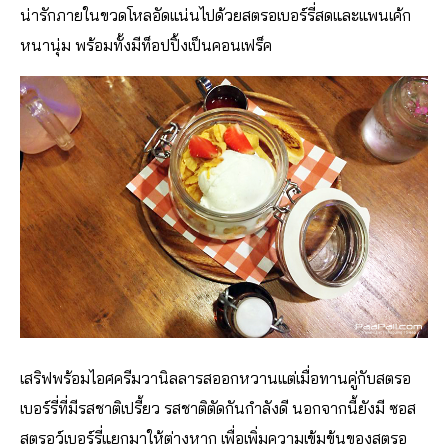
น่ารักภายในขวดโหลอัดแน่นไปด้วยสตรอเบอร์รี่สดและแพนเค้ก
หนานุ่ม พร้อมทั้งมีท็อปปิ้งเป็นคอนเฟร็ค
เสริฟพร้อมไอศครีมวานิลลารสออกหวานแต่เมื่อทานคู่กับสตรอ
เบอร์รี่ที่มีรสชาติเปรี้ยว รสชาติตัดกันกำลังดี นอกจากนี้ยังมี ซอส
สตรอว์เบอร์รี่แยกมาให้ต่างหาก เพื่อเพิ่มความเข้มข้นของสตรอ