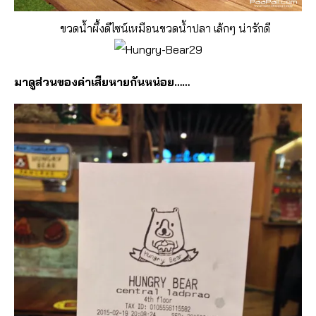
ขวดน้ำผึ้งดีไซน์เหมือนขวดน้ำปลา เล้กๆ น่ารักดี
มาดูส่วนของค่าเสียหายกันหน่อย……