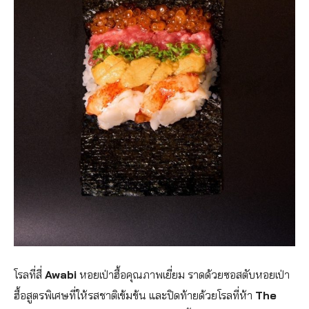
โรลที่สี่
Awabi
หอยเป่าฮื้อคุณภาพเยี่ยม ราดด้วยซอสตับหอยเป่า
ฮื้อสูตรพิเศษที่ให้รสชาติเข้มข้น และปิดท้ายด้วยโรลที่ห้า
The