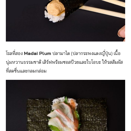
โรลที่สอง
Madai Plum
ปลามาได (ปลากระพงแดงญี่ปุ่น) เนื้อ
นุ่มหวานธรรมชาติ เสิร์ฟพร้อมซอสบ๊วยและใบโอบะ ให้รสสัมผัส
ที่สดชื่นและกลมกล่อม