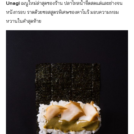
Unagi
เมนูใหม่ล่าสุดของร้าน ปลาไหลน้ำจืดสดแล่และย่างจน
หนังกรอบ ราดด้วยซอสสูตรพิเศษของคาโนริ มอบความหอม
หวานในคำสุดท้าย