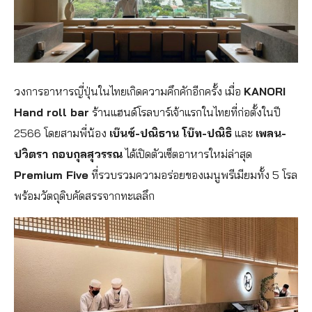
วงการอาหารญี่ปุ่นในไทยเกิดความคึกคักอีกครั้ง เมื่อ
KANORI
Hand roll bar
ร้านแฮนด์โรลบาร์เจ้าแรกในไทยที่ก่อตั้งในปี
2566 โดยสามพี่น้อง
เบ๊นซ์-ปณิธาน
โบ๊ท-ปณิธิ
และ
เพลน-
ปวิตรา กอบกุลสุวรรณ
ได้เปิดตัวเซ็ตอาหารใหม่ล่าสุด
Premium Five
ที่รวบรวมความอร่อยของเมนูพรีเมียมทั้ง 5 โรล
พร้อมวัตถุดิบคัดสรรจากทะเลลึก