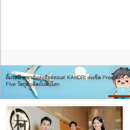
ลิ้มรสฟัวกราส์แห่งท้องทะเล! KANORI ส่งเซ็ต Premium
Five วัตถุดิบติดอันดับโลก