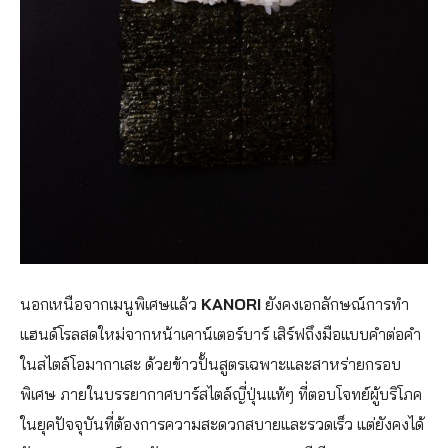
นอกเหนือจากเมนูพิเศษแล้ว
KANORI
ยังคงเอกลักษณ์การทำ
แฮนด์โรลสดใหม่จากหน้าเคาน์เตอร์บาร์ เสิร์ฟถึงมือแบบคำต่อคำ
ในสไตล์โอมากาเสะ ด้วยข้าวปั้นสูตรเฉพาะและสาหร่ายกรอบ
พิเศษ ภายในบรรยากาศบาร์สไตล์ญี่ปุ่นแท้ๆ ที่ตอบโจทย์ผู้บริโภค
ในยุคปัจจุบันที่ต้องการความสะดวกสบายและรวดเร็ว แต่ยังคงได้