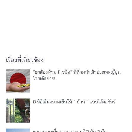
เรื่องที่เกี่ยวข้อง
“ยาต้องห้าม 11 ชนิด“ ที่ห้ามนำเข้าประเทศญี่ปุ่น
โดยเด็ดขาด!
8 วิธีเพิ่มความเย็นให้ “ บ้าน ” แบบได้ผลชัวร์
แจกแพลนเที่ยว : กาญจนบุรี 3 วัน 2 คืน