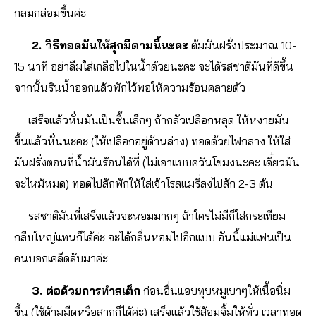
กลมกล่อมขึ้นค่ะ
2. วิธีทอดมันให้สุกมีตามนี้นะคะ
ต้มมันฝรั่งประมาณ 10-
15 นาที อย่าลืมใส่เกลือไปในน้ำด้วยนะคะ จะได้รสชาติมันที่ดีขึ้น
จากนั้นรินน้ำออกแล้วพักไว้พอให้ความร้อนคลายตัว
เสร็จแล้วหั่นมันเป็นชิ้นเล็กๆ ถ้ากลัวเปลือกหลุด ให้หงายมัน
ขึ้นแล้วหั่นนะคะ (ให้เปลือกอยู่ด้านล่าง) ทอดด้วยไฟกลาง ให้ใส่
มันฝรั่งตอนที่น้ำมันร้อนได้ที่ (ไม่เอาแบบควันโขมงนะคะ เดี๋ยวมัน
จะไหม้หมด) ทอดไปสักพักให้ใส่เจ้าโรสแมรี่ลงไปสัก 2-3 ต้น
รสชาติมันที่เสร็จแล้วจะหอมมากๆ ถ้าใครไม่มีก็ใส่กระเทียม
กลีบใหญ่แทนก็ได้ค่ะ จะได้กลิ่นหอมไปอีกแบบ อันนี้แม่แฟนเป็น
คนบอกเคล็ดลับมาค่ะ
3. ต่อด้วยการทำสเต็ก
ก่อนอื่นแอบทุบหมูเบาๆให้เนื้อนิ่ม
ขึ้น (ใช้ด้ามมีดหรือสากก็ได้ค่ะ) เสร็จแล้วใช้ส้อมจิ้มให้ทั่ว เวลาทอด