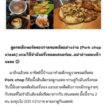
สูตรสเต็กพอร์คชอปราดซอสเห็ดอย่างง่าย (Pork chop
steak) แถมวิธีทำมันฝรั่งทอดแสนอร่อย…อย่าอ่านตอนหิว
นะคะ 🙂
มาอีกแล้วค่ะ อาทิตย์นี้บ้านเราทำสเต็กหมูราดซอสเห็ดค่ะ
Pork chop
ก็คือเนื้อสันติดกระดูกนะคะ ทานคู่กับมันฝรั่งทอด
วันนี้มีเวลาเลยต้มมันฝรั่งเอง แอบเอาเคล็ดลับการหมักหมูง่ายๆ
กับซอสที่ไม่จำเป็นต้องเพิ่มชีสมาฝากกัน เช่นเคยค่ะ มื้อนี้ทาน 2
คน ลงทุนไป 200 กว่าบาท ตามมาดูกันเลยค่ะ