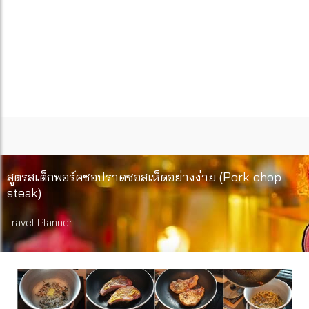
สูตรสเต็กพอร์คชอปราดซอสเห็ดอย่างง่าย (Pork chop
steak)
Travel Planner