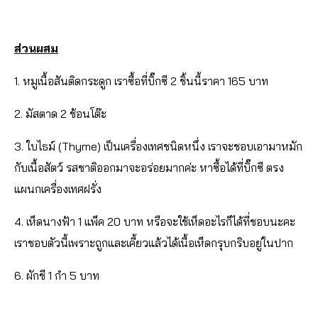
ส่วนผสม
1. หมูเนื้อสันติดกระดูก เราซื้อที่บิ๊กซี 2 ชิ้นนี้ราคา 165 บาท
2. มัสตาด 2 ช้อนโต๊ะ
3. ใบไธม์ (Thyme) เป็นเครื่องเทศชนิดหนึ่ง เราจะชอบเอามาหมัก
กับเนื้อสัตว์ รสชาติออกมาจะอร่อยมากค่ะ หาซื้อได้ที่บิ๊กซี ตรง
แผนกเครื่องเทศฝรั่ง
4. เห็ดนางฟ้า 1 แพ็ค 20 บาท หรือจะใช้เห็ดอะไรก็ได้ที่ชอบนะคะ
เราชอบตัวนี้เพราะถูกและเคี้ยวแล้วได้เนื้อเห็ดกรุบกริบอยู่ในปาก
6. ผักชี 1 กำ 5 บาท