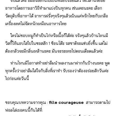
จบแล้วค่ะ อิ่มอร่อยกันไปเป็นที่เรียบร้อยแล้ว ใช้เวลานั่งย่อย
อาหารโดยการเอาวิธีทำมาแบ่งปันทุกคน เช่นเคยนะคะ เลือก
วัตถุดิบที่เราหาได้ อาหารฝรั่งๆจริงๆแล้วเน้นแค่พริกไทยกับเกลือ
เครื่องเทศไม่จัดหนักเหมือนอาหารไทย
ใครไม่ชอบหมูก็ทำเป็นไก่หรือเนื้อก็ได้ค่ะ จริงๆแล้วบ้านไหนมี
วิสกี้ให้แอบใส่ไปในซอสสัก 1 ช้อนโต๊ะ รสชาติจะแซ่บยิ่งขึ้น แต่ไม่
ต้องกลัวจะมีกลิ่นเหล้านะคะ มันจะระเหยไปตอนเดือดแล้วค่ะ
ท่านไหนมีโอกาสทำอย่าลืมนำผลงานมาฝากกันบ้างนะคะ พูด
ทุกครั้งว่าอย่าลืมใส่ใจกับสิ่งที่เราทำ รับรองว่าต้องอร่อยสักวันค่ะ
ไปก่อนค่ะวันนี้
ขอบคุณบทความจากคุณ :
fille courageuse
สามารถตามไป
ฟอลโล่เธอคนนี้กันได้ที่: