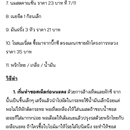
7. นมสดคาเนชั่น ราคา 23 บาท ที่ 7/11
8. เนยจืด 1 ก้อนเล็ก
9. มันฝรั่ง 3 หัว ราคา 21 บาท
10. โรสแมรี่สด ซื้อมาจากบิ๊กซี ตรงแผนกขายผักโครงการหลวง
ราคา 35 บาท
11. พริกไทย / เกลือ / น้ำมัน
วิธีทำ
1. เริ่มทำซอสเห็ดก่อนนะคะ
ด้วยการล้างเห็ดและผักชี จาก
นั้นเป็นชิ้นเล็กๆ เสร็จแล้วนำไปผัดในกระทะใช้น้ำมันเล็กน้อยแค่
พอไม่ให้ผักติดกระทะ พอเห็ดเหลืองให้ใส่นมสดถ้าชอบน้ำซอส
เยอะก็ใส่มากหน่อย พอเดือดให้เติมเนยแล้วปรุงรสด้วยพริกไทยกับ
เหลือนะคะ ถ้าใครซื้อใบไธม์มาให้โรยใส่ไปนิดนึง จะทำให้ซอส