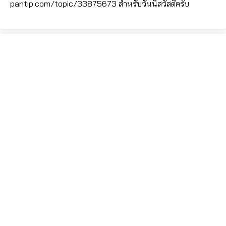
p
antip.com/topic/33875673
สำหรับวันนี้สวัสดีครับ