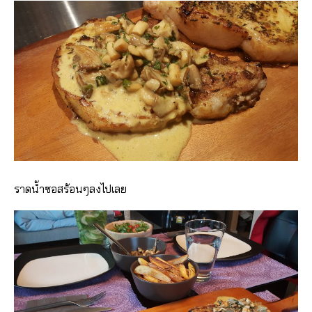
ราดน้ำซอสร้อนๆลงไปเลย