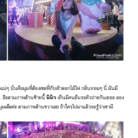
น่ๆ นั่นคือมุมที่ต้องเซลฟี่กับเจ้าดอกไม้ไฟ กลิ่นหอมๆ นี่ มันมี
.. อ๊ะตามภาพด้านซ้ายนี้
นินิว
เห็นมีคนยืนรอคิวถ่ายกันเยอะ ลอง
มุมเด็ดค่ะ ตามภาพด้านขวาเลย ถ้าใครไปมาแล้วจะรู้ว่าเขามี