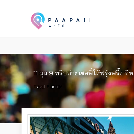
11 มุม 9 ทริปถ่ายเซลฟี่ให้ฟรุ้งฟริ้ง ที่
Travel Planner