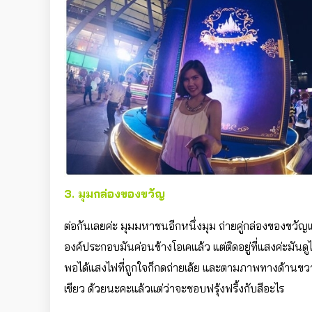
3. มุมกล่องของขวัญ
ต่อกันเลยค่ะ มุมมหาชนอีกหนึ่งมุม ถ่ายคู่กล่องของขวัญ
องค์ประกอบมันค่อนข้างโอเคแล้ว แต่ติดอยู่ที่แสงค่ะมันดูไ
พอได้แสงไฟที่ถูกใจก็กดถ่ายเล้ย และตามภาพทางด้านขว
เขียว ด้วยนะคะแล้วแต่ว่าจะชอบฟรุ้งฟริ้งกับสีอะไร