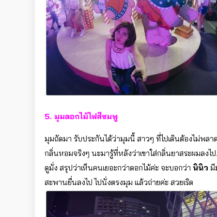
5. มุมดอกไม้ไฟสีชมพู
มุมถัดมา รับประกันได้ว่ามุมนี้ สาวๆ ที่ไปเดินต้องไม่พลาดแ
กลิ่นหอมจริงๆ นะมารู้ที่หลังว่าเขาใส่กลิ่นยาสระผมลงไป
ดูมั่ง สรุปว่าเห็นคนเยอะกว่าดอกไม้ค่ะ จะบอกว่า
นินิว
มี
สะพานยื่นลงไป ไปนั่งตรงมุม แล้วถ่ายค่ะ สวยเริด