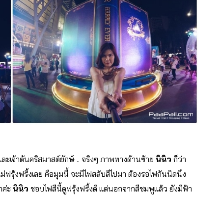
และเจ้าต้นคริสมาสต์ยักษ์ .. จริงๆ ภาพทางด้านซ้าย
นินิว
ก็ว่า
ม่ฟรุ้งฟริ้งเลย คือมุมนี้ จะมีไฟสลับสีไปมา ต้องรอไฟกันนิดนึง
าค่ะ
นินิว
ชอบไฟสีนี้ดูฟรุ้งฟริ้งดี แต่นอกจากสีชมพูแล้ว ยังมีฟ้า