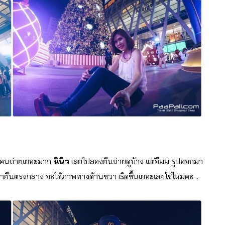
นมีคนถ่ายเยอะมาก
นินิว
เลยไปลองยืนถ่ายดูบ้าง แต่อืมม รูปออกมา
ายืนตรงกลาง จะได้ภาพทางด้านขวา เริดขึ้นเยอะเลยใช่ไหมคะ ..