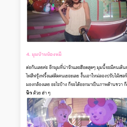
4. มุมบ้านน้องหมี
ต่อกันเลยค่ะ อีกมุมที่น่ารักและฮ๊อตสุดๆ มุมนี้จะมีคน
ไฟสีฟรุ้งฟริ้งแต่ติดคนเยอะเลย งั้นเอาใหม่ลองปรับไม้เซลฟี่เ
มองกล้องเลย อะไรบ้าง ก็จะได้ออกมาเป็นภาพด้านขวา ก็
นิว
ด้วย ฮ่า ๆ