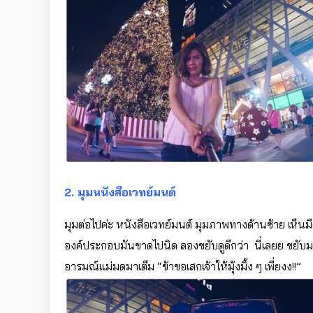
2. มุมหนังสือเวทย์มนต์
มุมต่อไปค่ะ หนังสือเวทย์มนต์ มุมภาพทางด้านซ้าย เห็
องค์ประกอบมันขาดไปนิด ลองขยับดูดีกว่า นี่เลยย ขยับม
อารมณ์แม่มดมาเต็ม “ข้าขอเสกเจ้าให้มุ้งมิ้ง ๆ เพี่ยงง!!”