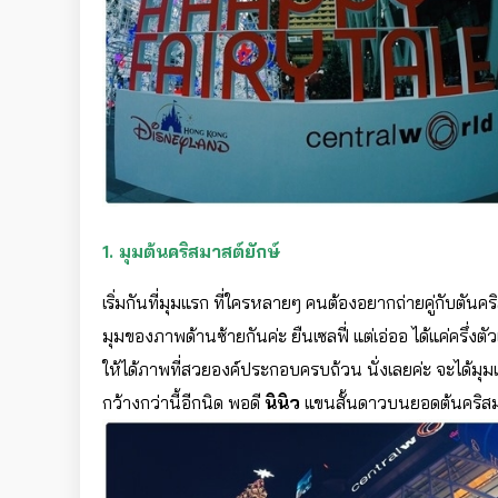
1. มุมต้นคริสมาสต์ยักษ์
เริ่มกันที่มุมแรก ที่ใครหลายๆ คนต้องอยากถ่ายคู่กับตันคร
มุมของภาพด้านซ้ายกันค่ะ ยืนเซลฟี่ แต่เอ่ออ ได้แค่ครึ่งตั
ให้ได้ภาพที่สวยองค์ประกอบครบถ้วน นั่งเลยค่ะ จะได
กว้างกว่านี้อีกนิด พอดี
นินิว
แขนสั้นดาวบนยอดต้นคริสมา