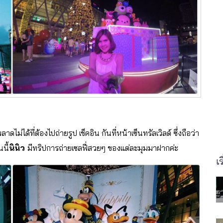
ไม่ได้ที่ต้องไปถ่ายรูป เช็คอิน กันที่หน้าเซ็นทรัลเวิลด์ ซึ่งถือว่า
นี้
นินิว
มีทริปการถ่ายเซลฟี่สวยๆ ของแต่ละมุมมาฝากค่ะ
เร