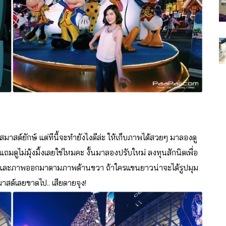
ิสมาสต์ยักษ์ แต่ทีนี้จะทำยังไงดีล่ะ ให้เก็บภาพได้สวยๆ มาลองดู
วแถมดูไม่มุ้งมิ้งเลยใช่ไหมคะ งั้นมาลองปรับใหม่ ลงทุนสักนิดเพื่อ
้มุมและภาพออกมาตามภาพด้านขวา ถ้าใครแขนยาวน่าจะได้รูปมุม
สต์เลยขาดไป.. เสียดายจุง!