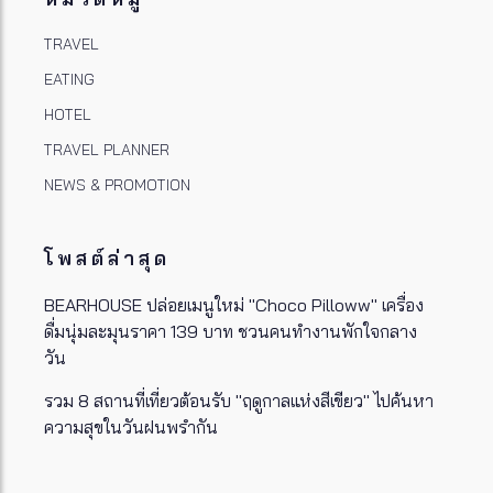
TRAVEL
EATING
HOTEL
TRAVEL PLANNER
NEWS & PROMOTION
โพสต์ล่าสุด
BEARHOUSE ปล่อยเมนูใหม่ "Choco Pilloww" เครื่อง
ดื่มนุ่มละมุนราคา 139 บาท ชวนคนทำงานพักใจกลาง
วัน
รวม 8 สถานที่เที่ยวต้อนรับ "ฤดูกาลแห่งสีเขียว" ไปค้นหา
ความสุขในวันฝนพรำกัน