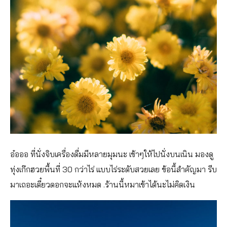
อ๋อออ ที่นั่งจิบเครื่องดื่มมีหลายมุมนะ เช้าๆให้ไปนั่งบนเนิน มองดู
ทุ่งเก๊กฮวยพื้นที่ 30 กว่าไร่ แบบไร่ระดับสวยเลย ข้อนี้สำคัญมา รีบ
มาเถอะเดี๋ยวดอกจะแห้งหมด .ร้านนี้หมาเข้าได้นะไม่คิดเงิน