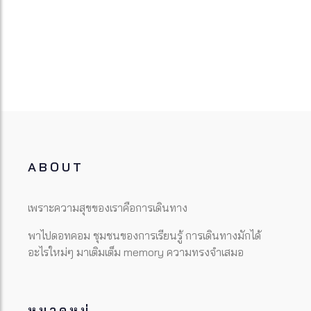
ABOUT
เพราะความสุขของเราคือการเดินทาง
พาไปดอทคอม ชุมชนของการเรียนรู้ การเดินทางมักได้
อะไรใหม่ๆ มาเติมเต็ม memory ความทรงจำเสมอ
หมวดหมู่