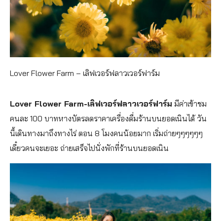
Lover Flower Farm – เลิฟเวอร์ฟลาวเวอร์ฟาร์ม
Lover Flower Farm-เลิฟเวอร์ฟลาวเวอร์ฟาร์ม
มีค่าเข้าชม
คนละ 100 บาทหางบัตรลดราคาเครื่องดื่มร้านบนยอดเนินได้ วัน
นี้เดินทางมาถึงทางไร่ ตอน 8 โมงคนน้อยมาก เริ่มถ่ายๆๆๆๆๆๆ
เดี๋ยวคนจะเยอะ ถ่ายเสร็จไปนั่งพักที่ร้านบนยอดเนิน