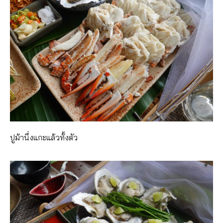
ปูม้านึ่งแกะแล้วทั้งตัว