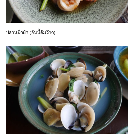
ปลาหมึกผัด (อันนี้ดีมว๊าก)