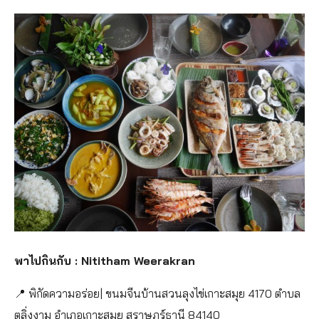
พาไปกินกับ : Nititham Weerakran
📍 พิกัดความอร่อย| ขนมจีนบ้านสวนลุงไข่เกาะสมุย 4170 ตำบล
ตลิ่งงาม อำเภอเกาะสมุย สุราษฎร์ธานี 84140