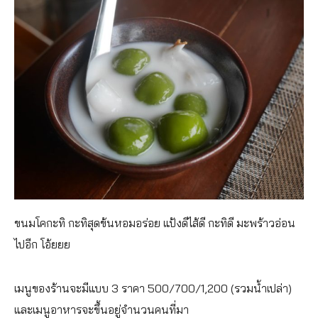
ขนมโคกะทิ กะทิสุดข้นหอมอร่อย แป้งดีไส้ดี กะทิดี มะพร้าวอ่อน
ไปอีก โอ้ยยย
เมนูของร้านจะมีแบบ 3 ราคา 500/700/1,200 (รวมน้ำเปล่า)
และเมนูอาหารจะขึ้นอยู่จำนวนคนที่มา