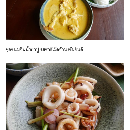
ชุดขนมจีนน้ำยาปู รสชาติเผ็ดจัาน เข้มข้นดี