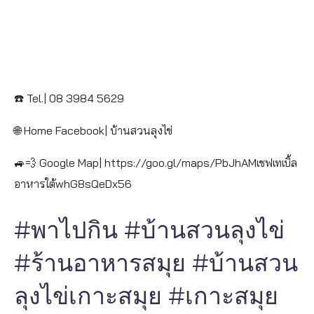
☎️ Tel.| 08 3984 5629
🌐 Home Facebook| บ้านสวนลุงไข่
🚙💨 Google Map| https://goo.gl/maps/PbJhAMเชฟเทเบิ้ล
อาหารใต้whG8sQeDx56
#พาไปกิน #บ้านสวนลุงไข่
#ร้านอาหารสมุย #บ้านสวน
ลุงไข่เกาะสมุย #เกาะสมุย