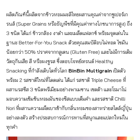
ผลิตภัณฑ์นี้ผลิตจากข้าวหอมมะลิไทยผสานคุณค่าจากซูเปอร์เก
รนส์ (Super Grains หรือธัญพืชที่มีคุณค่าทางโภชนาการสูง) ถึง
3 ชนิด ได้แก่ ข้าวกล้อง งาดำ และเมล็ดแฟลกซ์ พร้อมจุดเด่นใน
ฐานะ Better-For-You Snack ด้วยคุณสมบัติอบไม่ทอด ไขมัน
น้อยกว่า 50% ปราศจากกลูเตน (Gluten Free) และไม่มีการเติม
วัตถุกันเสีย สี หรือผงชูรส ซึ่งตอบโจทย์เทรนด์ Healthy
Snacking ที่กำลังเติบโตทั่วโลก
BinBin Multigrain
เปิดตัว
พร้อม 2 รสชาติใหม่ที่โดดเด่น ได้แก่ รสชาติ Triple Cheese ที่
ผสานรสชีส 3 ชนิดพรีเมียมอย่างพาเมซาน เชดด้า และโรมาโน่
มอบความเข้มข้นหอมมันของชีสแบบเต็มคำ และรสชาติ Chilli
Nori ที่ผสานความเผ็ดเบาเข้ากับกลิ่นหอมของสาหร่ายสไตล์ญี่ปุ่น
อย่างลงตัว สร้างประสบการณ์การทานที่สนุกและแปลกใหม่ใน
ทุกคำ