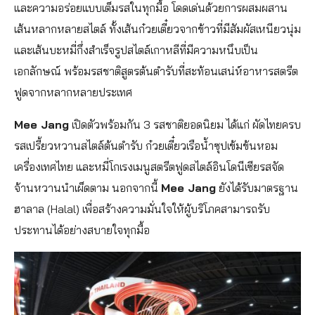
และความอร่อยแบบเต็มรสในทุกมื้อ โดดเด่นด้วยการผสมผสาน
เส้นหลากหลายสไตล์ ทั้งเส้นก๋วยเตี๋ยวจากข้าวที่มีสัมผัสเหนียวนุ่ม
และเส้นบะหมี่กึ่งสำเร็จรูปสไตล์เกาหลีที่มีความหนึบเป็น
เอกลักษณ์ พร้อมรสชาติสูตรต้นตำรับที่สะท้อนเสน่ห์อาหารสตรีต
ฟูดจากหลากหลายประเทศ
Mee Jang
เปิดตัวพร้อมกัน 3 รสชาติยอดนิยม ได้แก่ ผัดไทยครบ
รสเปรี้ยวหวานสไตล์ต้นตำรับ ก๋วยเตี๋ยวเรือน้ำซุปเข้มข้นหอม
เครื่องเทศไทย และหมี่โกเรงเมนูสตรีตฟูดสไตล์อินโดนีเซียรสจัด
จ้านหวานนำเผ็ดตาม นอกจากนี้
Mee Jang
ยังได้รับมาตรฐาน
ฮาลาล (Halal) เพื่อสร้างความมั่นใจให้ผู้บริโภคสามารถรับ
ประทานได้อย่างสบายใจทุกมื้อ