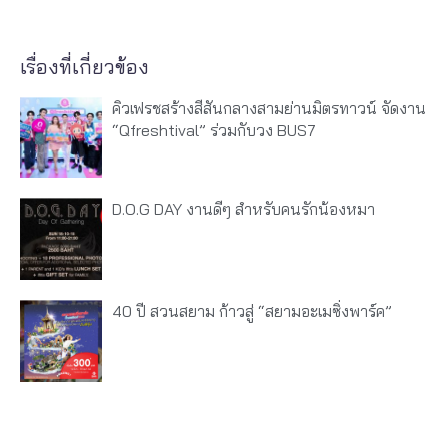
เรื่องที่เกี่ยวข้อง
คิวเฟรชสร้างสีสันกลางสามย่านมิตรทาวน์ จัดงาน
“Qfreshtival” ร่วมกับวง BUS7
D.O.G DAY งานดีๆ สำหรับคนรักน้องหมา
40 ปี สวนสยาม ก้าวสู่ “สยามอะเมซิ่งพาร์ค”