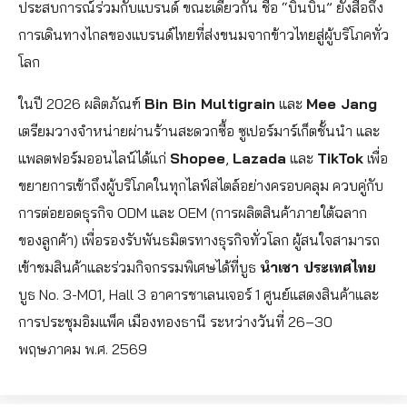
ประสบการณ์ร่วมกับแบรนด์ ขณะเดียวกัน ชื่อ “บินบิน” ยังสื่อถึง
การเดินทางไกลของแบรนด์ไทยที่ส่งขนมจากข้าวไทยสู่ผู้บริโภคทั่ว
โลก
ในปี 2026 ผลิตภัณฑ์
Bin Bin Multigrain
และ
Mee Jang
เตรียมวางจำหน่ายผ่านร้านสะดวกซื้อ ซูเปอร์มาร์เก็ตชั้นนำ และ
แพลตฟอร์มออนไลน์ได้แก่
Shopee
,
Lazada
และ
TikTok
เพื่อ
ขยายการเข้าถึงผู้บริโภคในทุกไลฟ์สไตล์อย่างครอบคลุม ควบคู่กับ
การต่อยอดธุรกิจ ODM และ OEM (การผลิตสินค้าภายใต้ฉลาก
ของลูกค้า) เพื่อรองรับพันธมิตรทางธุรกิจทั่วโลก ผู้สนใจสามารถ
เข้าชมสินค้าและร่วมกิจกรรมพิเศษได้ที่บูธ
นำเชา ประเทศไทย
บูธ No. 3-M01, Hall 3 อาคารชาเลนเจอร์ 1 ศูนย์แสดงสินค้าและ
การประชุมอิมแพ็ค เมืองทองธานี ระหว่างวันที่ 26–30
พฤษภาคม พ.ศ. 2569