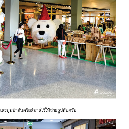
และมุมป่าต้นคริสต์มาสไว้ให้ถ่ายรูปกันครับ