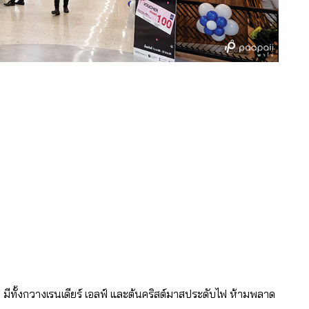
รูป มีทั้งกวางเรนเดียร์ เอลฟ์ และต้นคริสต์มาสประดับไฟ ห้ามพลาด