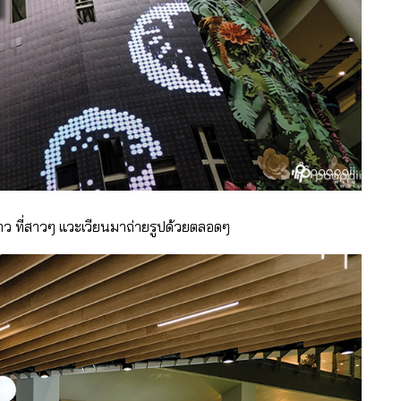
ขาว ที่สาวๆ แวะเวียนมาถ่ายรูปด้วยตลอดๆ