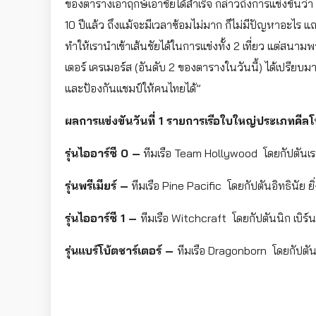
ของตารางเอาฤกษ์เอาชัยได้สำเร็จ กล่าวถึงการแข่งขันว่า 
10 ปีแล้ว ถึงแม้จะมีเวลาซ้อมไม่มาก ก็ไม่มีปัญหาอะไร แถ
ทำให้เรานำเข้าเส้นชัยได้ในการแข่งทั้ง 2 เที่ยว แต่สนา
เตอร์ เครเมอร์ส (อันดับ 2 ของตารางในวันนี้) ได้เปรียบมาก
และป้องกันแชมป์ให้คนไทยได้”
ผลการแข่งขันวันที่ 1 รายการเรือใบใหญ่ประเภทคีลโบ้ตแ
รุ่นไออาร์ซี 0 –
ทีมเรือ Team Hollywood โดยกัปตันเรย
รุ่นพรีเมียร์ –
ทีมเรือ Pine Pacific โดยกัปตันอิทธินัย ย
รุ่นไออาร์ซี 1 –
ทีมเรือ Witchcraft โดยกัปตันนิก เบิร์
รุ่นแบร์โบ้ตชาร์เตอร์ –
ทีมเรือ Dragonborn โดยกัปตัน