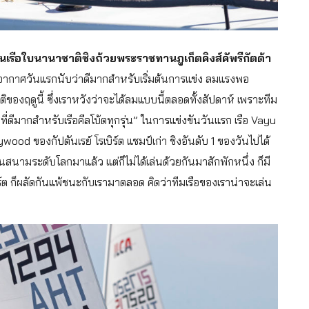
รือใบนานาชาติชิงถ้วยพระราชทานภูเก็ตคิงส์คัพรีกัตต้า
 “อากาศวันแรกนับว่าดีมากสำหรับเริ่มต้นการแข่ง ลมแรงพอ
ฤดูนี้ ซึ่งเราหวังว่าจะได้ลมแบบนี้ตลอดทั้งสัปดาห์ เพราะทีม
ดีมากสำหรับเรือคีลโบ้ตทุกรุ่น” ในการแข่งขันวันแรก เรือ Vayu
ood ของกัปตันเรย์ โรเบิร์ต แชมป์เก่า ชิงอันดับ 1 ของวันไปได้
านสนามระดับโลกมาแล้ว แต่ก็ไม่ได้เล่นด้วยกันมาสักพักหนึ่ง ก็มี
ิร์ต ก็ผลัดกันแพ้ชนะกับเรามาตลอด คิดว่าทีมเรือของเราน่าจะเล่น