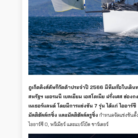
ภูเก็ตคิงส์คัพรีกัตต้าประจำปี 2566 มีทีมเรือใบเด
สหรัฐฯ เยอรมนี เบลเยียม เอสโตเนีย ฝรั่งเศส ฮ่องก
เนเธอร์แลนด์ โดยมีการแข่งขัน 7 รุ่น ได้แก่ ไออาร์ซี 0,
มัลติฮัลล์เรซิ่ง และมัลติฮัลล์ครูซิ่ง
กำหนดจัดแข่งขันตั้งแ
ไออาร์ซี 0, พรีเมียร์ และแบร์โบ้ต ชาร์เตอร์