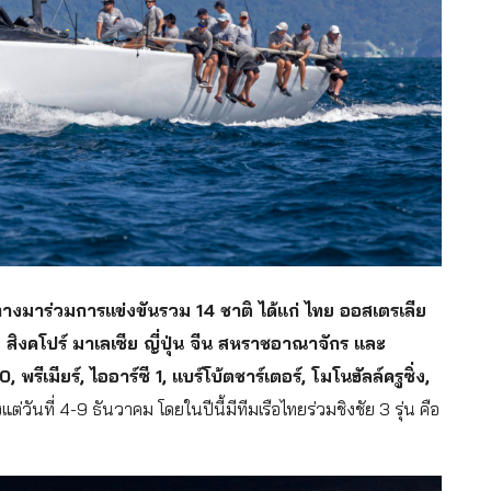
ินทางมาร่วมการแข่งขันรวม 14 ชาติ ได้แก่ ไทย ออสเตรเลีย
ง สิงคโปร์ มาเลเซีย ญี่ปุ่น จีน สหราชอาณาจักร และ
 พรีเมียร์, ไออาร์ซี 1, แบร์โบ้ตชาร์เตอร์, โมโนฮัลล์ครูซิ่ง,
ต่วันที่ 4-9 ธันวาคม โดยในปีนี้มีทีมเรือไทยร่วมชิงชัย 3 รุ่น คือ