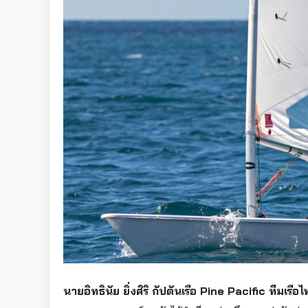
นายอิทธินัย ยิ่งศิริ กัปตันเรือ Pine Pacific ทีมเรือไ