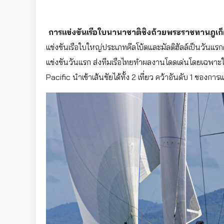
การแข่งขันเรือใบนานาชาติชิงถ้วยพระราชทานภูเก็ตค
แข่งขันเรือใบใหญ่ประเภทคีลโบ้ตและมัลติฮัลล์เป็นวัน
แข่งขันวันแรก ส่งทีมเรือไทยทำผลงานโดดเด่นโดยเฉพาะในรุ่
Pacific นำเข้าเส้นชัยได้ทั้ง 2 เที่ยว คว้าอันดับ 1 ของกา