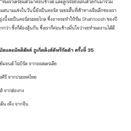
“ทีมเราเตรียมตัวมาค่อนข้างดี และลูกเรือยังเล่นด้วยกันมาร่วม
มสนามแข่งในวันนี้ยังเป็นคอร์ส ระยะสั้นที่เข้าทางเรือเล็กของเรา
มพรุ่งนี้จะเป็นคอร์สระยะไกล ซึ่งอาจจะทำให้ทีม Shahtoosh ของปี
กว่า ซึ่งก็ต้องลุ้นกัน ซึ่งเราก็ค่อนข้างมั่นใจว่าจะทำผลงานได้ดี
ละมัลติฮัลล์ ภูเก็ตคิงส์คัพรีกัตต้า ครั้งที่ 35
์มอนด์ โรเบิร์ต จากออสเตรเลีย
ิ่งศิริ จากประเทศไทย
นส์ จากฮ่องกง
ดีน เพ็ง จากจีน