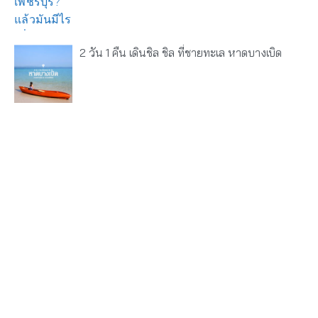
2 วัน 1 คืน เดินชิล ชิล ที่ชายทะเล หาดบางเบิด