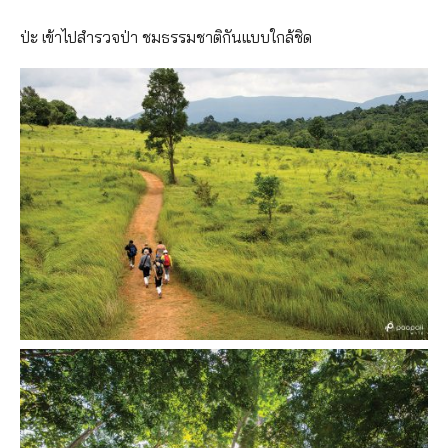
ป่ะ เข้าไปสำรวจป่า ชมธรรมชาติกันแบบใกล้ชิด