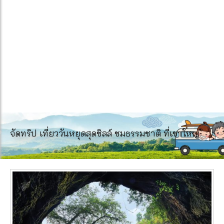
จัดทริป เที่ยววันหยุดสุดชิลล์ ชมธรรมชาติ ที่เขาใหญ่