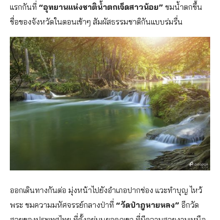
แรกกันที่
“อุทยานแห่งชาติน้ำตกเจ็ดสาวน้อย”
ชมน้ำตกขึ้น
ชื่อของจังหวัดในตอนเช้าๆ สัมผัสธรรมชาติกันแบบร่มรื่น
ออกเดินทางกันต่อ มุ่งหน้าไปยังอำเภอปากช่อง แวะทำบุญ ไหว้
พระ ชมความมหัศจรรย์กลางป่าที่
“วัดป่าภูหายหลง”
อีกวัด
สวยของประเทศไทย ที่ตั้งอยู่บนยอดภูเขา ที่มีความสวยงามเหนือ