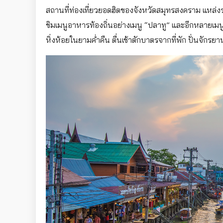
สถานที่ท่องเที่ยวยอดฮิตของจังหวัดสมุทรสงคราม แหล่งรว
ชิมเมนูอาหารท้องถิ่นอย่างเมนู “ปลาทู” และอีกหลาย
หิ่งห้อยในยามค่ำคืน ตื่นเช้าตักบาตรจากที่พัก ปั่นจักรย