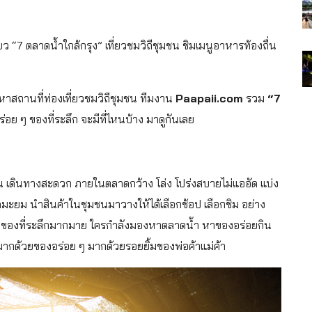
ว “7 ตลาดน้ำใกล้กรุง” เที่ยวชมวิถีชุมชน ชิมเมนูอาหารท้องถื่น
หาสถานที่ท่องเที่ยวชมวิถีชุมชน ทีมงาน
Paapaii.com
รวม
“7
ร่อย ๆ ของที่ระลึก จะมีที่ไหนบ้าง มาดูกันเลย
ิ่งชัน เดินทางสะดวก ภายในตลาดกว้าง โล่ง โปร่งสบายไม่แออัด แบ่ง
ดมะยม นำสินค้าในชุมชนมาวางให้ได้เลือกช้อป เลือกชิม อย่าง
ึงของที่ระลึกมากมาย ใครกำลังมองหาตลาดน้ำ หาของอร่อยกิน
มากด้วยของอร่อย ๆ มากด้วยรอยยิ้มของพ่อค้าแม่ค้า