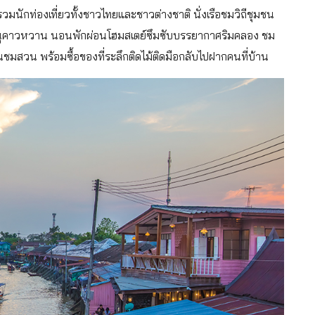
มนักท่องเที่ยวทั้งชาวไทยและชาวต่างชาติ นั่งเรือชมวิถีชุมชน
เมนูคาวหวาน นอนพักผ่อนโฮมสเตย์ซึมซับบรรยากาศริมคลอง ชม
านชมสวน พร้อมซื้อของที่ระลึกติดไม้ติดมือกลับไปฝากคนที่บ้าน