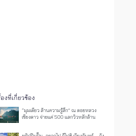
ื่องที่เกี่ยวข้อง
“มุมเดียว ล้านความรู้สึก” ณ ดอยหลวง
เชียงดาว จ่ายแค่ 500 แลกวิวหลักล้าน
ทริปปุ๊บปั๊บ.. อยากไป ก็ไปซิ เวียงจันทร์ – วัง