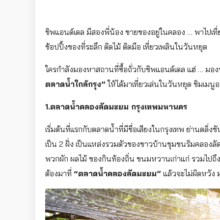
ชิพแอนด์เดล มีสองพี่น้อง ขายของอยู่ในคลอง … พาไปเที่ย
ช้อปปิ้งของที่ระลึก ติดไม้ ติดมือ เที่ยวเพลินในวันหยุด
ใครกำลังมองหาสถานที่ซื้อถั่วกับชิพแอนด์เดล แฮ่ … มอง
ตลาดน้ำใกล้กรุง”
ให้ได้มาเที่ยวเล่นในวันหยุด ชิมเมนูอ
1.ตลาดน้ำคลองลัดมะยม กรุงเทพมหานคร
เริ่มต้นที่แรกกับตลาดน้ำที่มีชื่อเสียงในกรุงเทพ ย่านตล
เป็น 2 ฝั่ง เป็นแหล่งรวมตัวของชาวบ้านชุมชนริมคลองลั
พวกผัก ผลไม้ ของกินท้องถิ่น ขนมหวานเก่าแก่ รวมไปถ
ต้องมาที่
“ตลาดน้ำคลองลัดมะยม”
แล้วจะไม่ผิดหวัง 