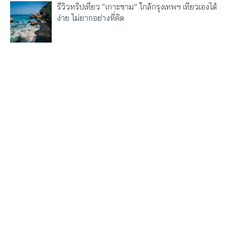
รีวิวทริปเที่ยว “เกาะขาม” ใกล้กรุงเทพฯ เที่ยวเองได้
ง่าย ไม่ยากอย่างที่คิด