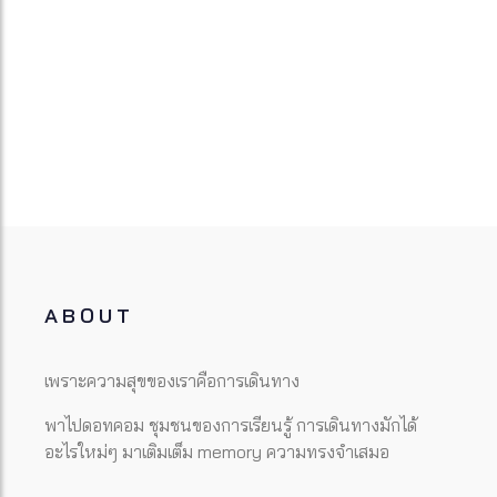
ABOUT
เพราะความสุขของเราคือการเดินทาง
พาไปดอทคอม ชุมชนของการเรียนรู้ การเดินทางมักได้
อะไรใหม่ๆ มาเติมเต็ม memory ความทรงจำเสมอ