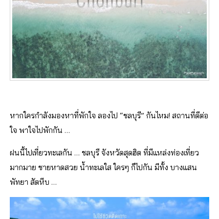
หากใครกำลังมองหาที่พักใจ ลองไป “ชลบุรี” กันไหม! สถานที่ดีต่อ
ใจ พาใจไปพักกัน …
ฝนนี้ไปเที่ยวทะเลกัน … ชลบุรี จังหวัดสุดฮิต ที่มีแหล่งท่องเที่ยว
มากมาย ชายหาดสวย น้ำทะเลใส ใครๆ ก็ไปกัน มีทั้ง บางแสน
พัทยา สัตหีบ …