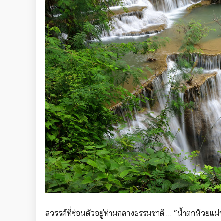
สวรรค์ที่ซ่อนตัวอยู่ท่ามกลางธรรมชาติ … “น้ำตกห้วยแม่ข