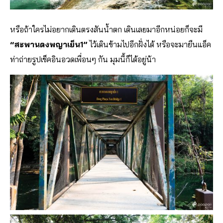
หรือถ้าใครไม่อยากเดินตรงสันน้ำตก เดินเลยมาอีกหน่อยก็จะมี
“สะพานดงพญาเย็น1”
ไว้เดินข้ามไปอีกฝั่งได้ หรือจะมายืนแอ็ค
ท่าถ่ายรูปเช็คอินอวดเพื่อนๆ กัน มุมนี้ก็ได้อยู่น้า