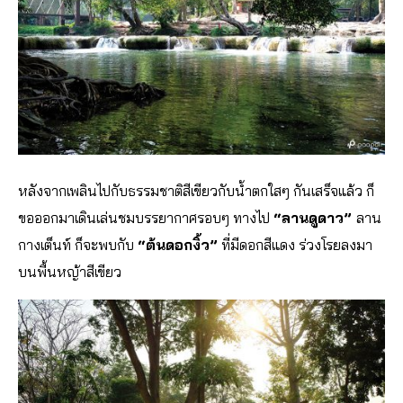
หลังจากเพลินไปกับธรรมชาติสีเขียวกับน้ำตกใสๆ กันเสร็จแล้ว ก็
ขอออกมาเดินเล่นชมบรรยากาศรอบๆ ทางไป
“ลานดูดาว”
ลาน
กางเต็นท์ ก็จะพบกับ
“ต้นดอกงิ้ว”
ที่มีดอกสีแดง ร่วงโรยลงมา
บนพื้นหญ้าสีเขียว