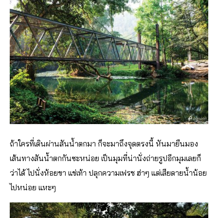
ถ้าใครที่เดินผ่านสันน้ำตกมา ก็จะมาถึงจุดตรงนี้ หันมายืนมอง
เส้นทางสันน้ำตกกันซะหน่อย เป็นมุมที่น่านั่งถ่ายรูปอีกมุมเลยก็
ว่าได้ ไปนั่งห้อยขา แช่เท้า ปลุกความเฟรช ฮ่าๆ แต่เสียดายน้ำน้อย
ไปหน่อย แหะๆ