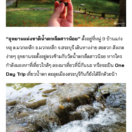
“อุทยานแห่งชาติน้ำตกเจ็ดสาวน้อย”
ตั้งอยู่ที่หมู่ 9 บ้านแก่ง
หลุ ต.มวกเหล็ก อ.มวกเหล็ก จ.สระบุรี เดินทางง่าย สะดวก สังเกต
ง่ายๆ อุทยานจะตั้งอยู่ตรงข้ามกับวัดน้ำตกเจ็ดสาวน้อย หากใคร
กำลังมองหาที่เที่ยวใกล้ๆ ลองมาเที่ยวที่นี่กันนะ หรือจะเป็น
One
Day Trip
เที่ยวน้ำตก ตะลุยเมืองสระบุรีกันก็ยังได้อีกด้วยน้า