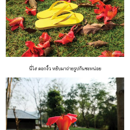
นี่ไง! ดอกงิ้ว หยิบมาถ่ายรูปกันซะหน่อย