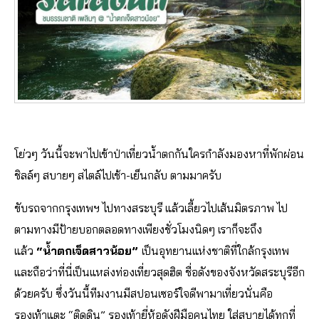
โย่วๆ วันนี้จะพาไปเข้าป่าเที่ยวน้ำตกกันใครกำลังมองหาที่พักผ่อน
ชิลล์ๆ สบายๆ สไตล์ไปเช้า-เย็นกลับ ตามมาครับ
ขับรถจากกรุงเทพฯ ไปทางสระบุรี แล้วเลี้ยวไปเส้นมิตรภาพ ไป
ตามทางมีป้ายบอกตลอดทางเพียงชั่วโมงนิดๆ เราก็จะถึง
แล้ว
“น้ำตกเจ็ดสาวน้อย”
เป็นอุทยานแห่งชาติที่ใกล้กรุงเทพ
และถือว่าที่นี่เป็นแหล่งท่องเที่ยวสุดฮิต ชื่อดังของจังหวัดสระบุรีอีก
ด้วยครับ ซึ่งวันนี้ทีมงานมีสปอนเซอร์ใจดีพามาเที่ยวนั่นคือ
รองเท้าแตะ “ติดดิน” รองเท้ายี่ห้อดังฝีมือคนไทย ใส่สบายได้ทุกที่