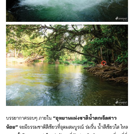
บรรยากาศรอบๆ ภายใน
“อุทยานแห่งชาติน้ำตกเจ็ดสาว
น้อย”
จะมีธรรมชาติสีเขียวที่อุดมสมบูรณ์ ร่มรื่น น้ำสีเขียวใส ไหล