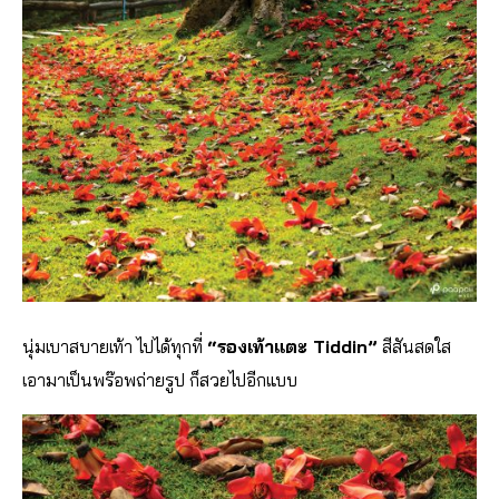
นุ่มเบาสบายเท้า ไปได้ทุกที่
“รองเท้าแตะ Tiddin”
สีสันสดใส
เอามาเป็นพร๊อพถ่ายรูป ก็สวยไปอีกแบบ