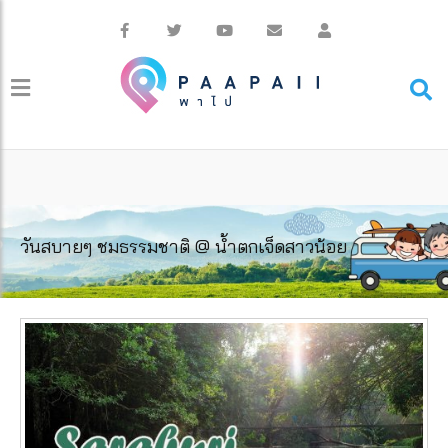
วันสบายๆ ชมธรรมชาติ @ น้ำตกเจ็ดสาวน้อย