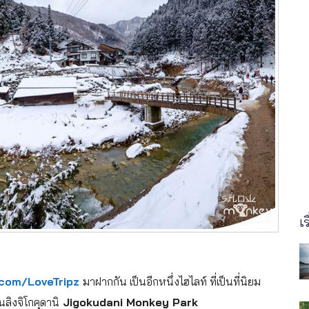
เร
com/LoveTripz
มาฝากกัน
เป็นอีกหนึ่งไฮไลท์ ที่เป็นที่นิยม
ลิงจิโกคุดานิ
Jigokudani Monkey Park