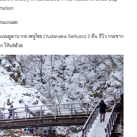
station
ทุกแบบเลย
รงแรมยูดานากะ เซฟูโซะ (Yudanaka Seifuso) 2 คืน รีวิว กระชาก
n ให้แช่ด้วย