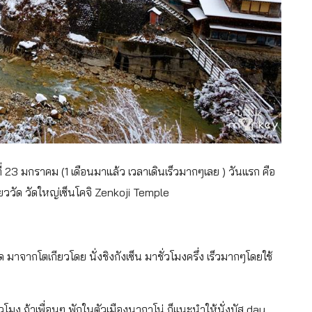
ที่ 23 มกราคม (1 เดือนมาแล้ว เวลาเดินเร็วมากๆเลย ) วันแรก คือ
ที่ยววัด วัดใหญ่เซ็นโคจิ Zenkoji Temple
ด มาจากโตเกียวโดย นั่งชิงกังเซ็น มาชั่วโมงครึ่ง เร็วมากๆโดยใช้
มง ถ้าเพื่อนๆ พักในตัวเมืองนากาโน่ ก็แนะนำให้นั่งบัส day