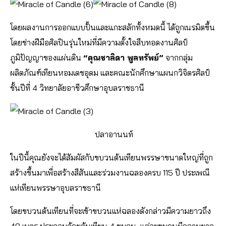
โดยผลงานการออกแบบปั้นและแกะสลักทั้งหมดนี้ ได้ถูกเนรมิตขึ้น
โดยช่างฝีมือศิลปินรุ่นใหม่ที่มีความตั้งใจสืบทอดงานศิลป์
ภูมิปัญญาของแผ่นดิน
“คุณชาลิดา พูลทรัพย์”
จากกลุ่ม
ผลิตภัณฑ์เทียนหอมเดชอุดม และคณะนักศึกษาแผนกวิจิตรศิลป์
ชั้นปีที่ 4 วิทยาลัยอาชีวศึกษาอุบลราชธานี
ปลาอานนท์
ในปีนี้คุณยังจะได้สัมผัสกับขบวนต้นเทียนพรรษาขนาดใหญ่ที่ถูก
สร้างขึ้นมาเพื่อสร้างสีสันและร่วมงานฉลองครบ 115 ปี ประเพณี
แห่เทียนพรรษาอุบลราชธานี
โดยขบวนต้นเทียนที่จะเข้าขบวนแห่ฉลองดังกล่าวมีความยาวถึง
40 เมตร ประกอบด้วยต้นเทียน 4 ขบวน แต่ละขบวนมีความยาว