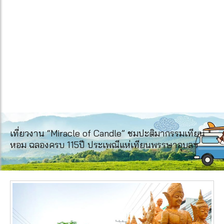
เที่ยวงาน “Miracle of Candle” ชมปะติมากรรมเทียน
หอม ฉลองครบ 115ปี ประเพณีแห่เทียนพรรษาอุบลฯ