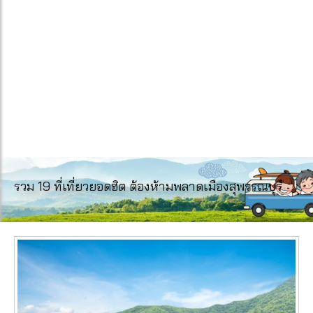
รวม 19 ที่เที่ยวยอดฮิต ต้องห้ามพลาดเมืองสุพรรณบุรี