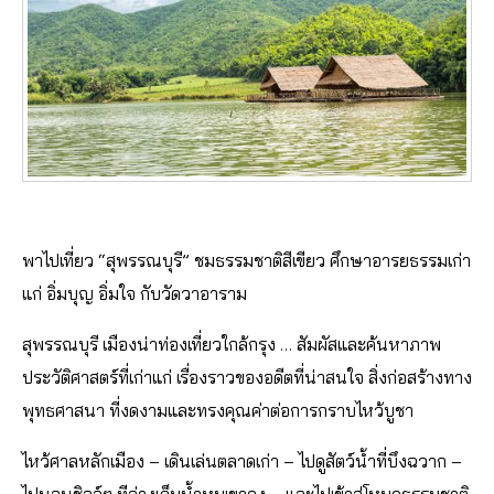
พาไปเที่ยว “สุพรรณบุรี” ชมธรรมชาติสีเขียว ศึกษาอารยธรรมเก่า
แก่ อิ่มบุญ อิ่มใจ กับวัดวาอาราม
สุพรรณบุรี เมืองน่าท่องเที่ยวใกล้กรุง … สัมผัสและค้นหาภาพ
ประวัติศาสตร์ที่เก่าแก่ เรื่องราวของอดีตที่น่าสนใจ สิ่งก่อสร้างทาง
พุทธศาสนา ที่งดงามและทรงคุณค่าต่อการกราบไหว้บูชา
ไหว้ศาลหลักเมือง – เดินเล่นตลาดเก่า – ไปดูสัตว์น้ำที่บึงฉวาก –