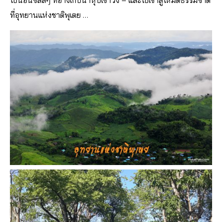
ไปนอนชิลล์ๆ ทีอ่างเก็บน้ำหุบเขาวง – และไปเข้าสู่โหมดธรรมชาติ
ที่อุทยานแห่งชาติพุเตย …