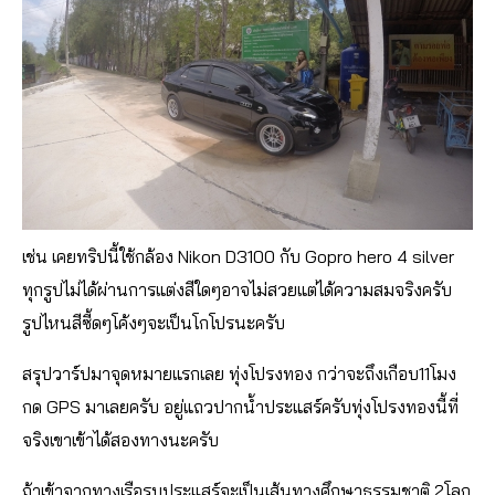
เช่น เคยทริปนี้ใช้กล้อง Nikon D3100 กับ Gopro hero 4 silver
ทุกรูปไม่ได้ผ่านการแต่งสีใดๆอาจไม่สวยแต่ได้ความสมจริงครับ
รูปไหนสีซี้ดๆโค้งๆจะเป็นโกโปรนะครับ
สรุปวาร์ปมาจุดหมายแรกเลย ทุ่งโปรงทอง กว่าจะถึงเกือบ11โมง
กด GPS มาเลยครับ อยู่แถวปากน้ำประแสร์ครับทุ่งโปรงทองนี้ที่
จริงเขาเข้าได้สองทางนะครับ
ถ้าเข้าจากทางเรือรบประแสร์จะเป็นเส้นทางศึกษาธรรมชาติ 2โลก