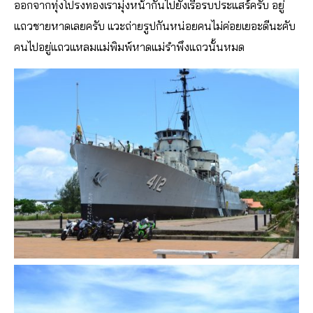
ออกจากทุ่งโปรงทองเรามุ่งหน้ากันไปยังเรือรบประแสร์ครับ อยู่
แถวชายหาดเลยครับ แวะถ่ายรูปกันหน่อยคนไม่ค่อยเยอะดีนะคับ
คนไปอยู่แถวแหลมแม่พิมพ์หาดแม่รำพึงแถวนั้นหมด