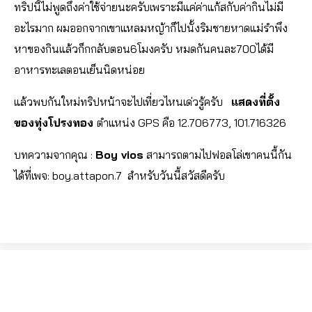
ทริปนี้ไม่พูดถึงค่าใช้จ่ายนะครับเพราะมีแค่ค่าแก้สกับค่ากินไม่มี
อะไรมาก ผมออกจากเขาแหลมหญ้าก็ไปนั้งริมชายหาดแม่รำพึง
หาของกินแล้วก็กกลับตอน6โมงครับ หมดกันคนละ700ได้มี
อาหารทะเลตอนเย็นนิดหน่อย
แล้วพบกันใหม่ทริปหน้าจะไปเที่ยวไหนเด่วรู้ครับ
แสดงที่ตั้ง
ของทุ่งโปรงทอง
ตำแหน่ง GPS คือ 12.706773, 101.716326
บทความจากคุณ :
Boy vios
สามารถตามไปฟอลโล่เขาคนนี้กัน
ได้ที่เพจ:
boy.attapon.7
สำหรับวันนี้สวัสดีครับ