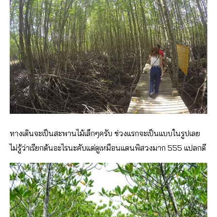
ทางเดินจะเป็นสะพานไม้เล็กๆครับ ช่วงแรกจะเป็นแบบในรูปเลย
ไม่รู้ว่าเรียกต้นอะไรนะคับแต่ดูเหมือนแดนพิสวงมาก 555 แปลกดี