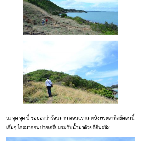
ณ จุด จุด นี้ ขอบอกว่าร้อนมาก ตอนแรกเมฆบังพระอาทิตย์ตอนนี้
เต็มๆ ใครมาตอนบ่ายเตรียมร่มกับน้ำมาด้วยก็ดีนะจ๊ะ