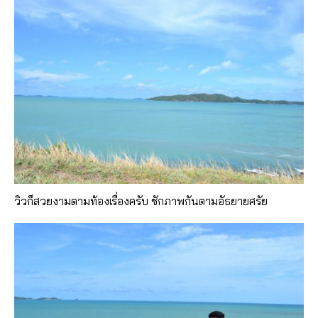
วิวก็สวยงามตามท้องเรื่องครับ ชักภาพกันตามอัธยายศรัย