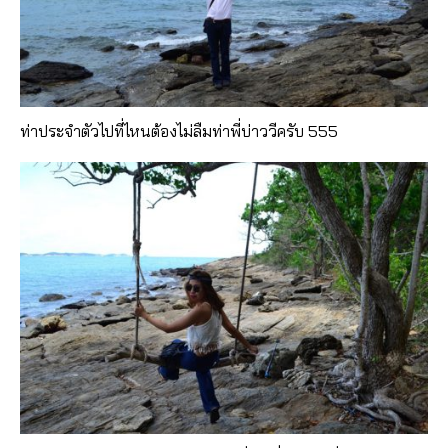
ท่าประจำตัวไปที่ไหนต้องไม่ลืมท่าพี่บ่าววีครับ 555