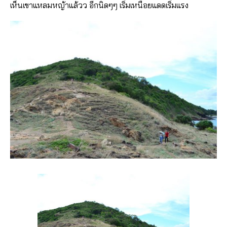
เห็นเขาแหลมหญ้าแล้วว อีกนิดๆๆ เริ่มเหนื่อยแดดเริ่มแรง