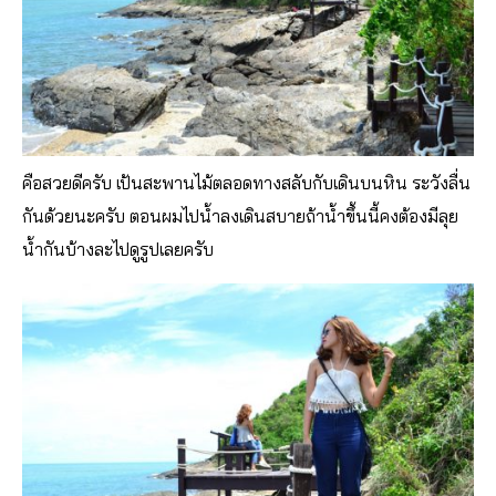
คือสวยดีครับ เป้นสะพานไม้ตลอดทางสลับกับเดินบนหิน ระวังลื่น
กันด้วยนะครับ ตอนผมไปน้ำลงเดินสบายถ้าน้ำขึ้นนี้คงต้องมีลุย
น้ำกันบ้างละไปดูรูปเลยครับ