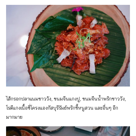
ไส้กรอกปลาแนมชาววัง, ขนมจีนแกงปู, ขนมจีนน้ำพริกชาววัง,
โรตีแกงเนื้อซี่โครงแองกัสบุรีรัมย์พริกขี้หนูสวน และอื่นๆ อีก
มากมาย