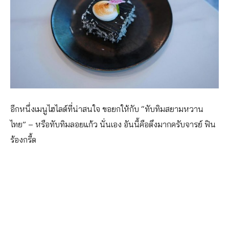
อีกหนึ่งเมนูไฮไลต์ที่น่าสนใจ ขอยกให้กับ “ทับทิมสยามหวาน
ไทย” – หรือทับทิมลอยแก้ว นั่นเอง อันนี้คือตึงมากครับจารย์ ฟิน
ร้องกรี้ด