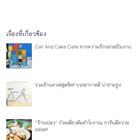
เรื่องที่เกี่ยวข้อง
Cat And Cake Cafe จากความรักกลายเป็นงาน
รวมร้านคาเฟ่สุดชิค!! บรรยากาศดี น่าถ่ายรูป
“ร้านเปลว” ก๋วยเตี๋ยวต้มยำโบราณ การันตีความ
อร่อย!!