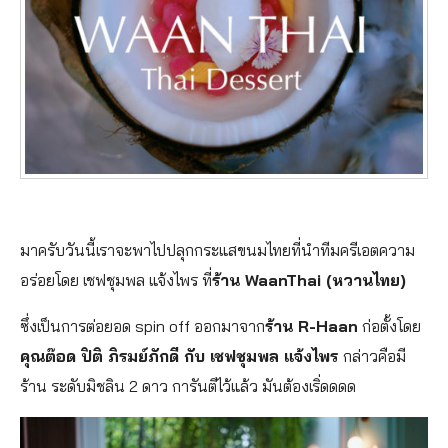
มาครับวันนี้เราจะพาไปปลุกกระแสขนมไทยที่นำทีมครีเอตความ
อร่อยโดย เชฟชุมพล แจ้งไพร ที่
ร้าน WaanThai (หวานไทย)
ซึ่งเป็นการต่อยอด spin off ออกมาจาก
ร้าน R-Haan
ก่อตั้งโดย
คุณต๊อด ปิติ ภิรมย์ภักดี กับ เชฟชุมพล แจ้งไพร
กล่าวคือมี
ร้าน ระดับมิชลิน 2 ดาว การันตีไว้แล้ว มันต้องเริ่ดดดด