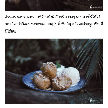
ส่วนคนชอบของหวานที่ร้านยังมีเค้กชนิดต่างๆ มากมายไว้ให้ได้
ลอง ใครกำลั
งมองหาคาเฟ่สวยๆ ไปนั่งชิลล์ๆ หรือจะถ่ายรูป เชิญที่
นี่ได้เลย