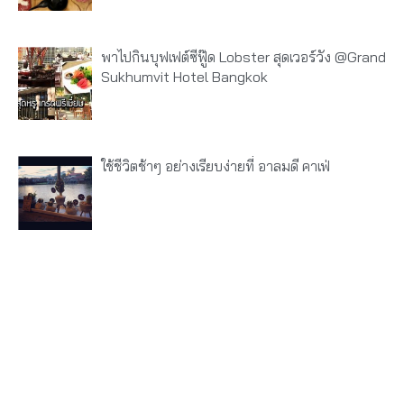
พาไปกินบุฟเฟต์ซีฟู๊ด Lobster สุดเวอร์วัง @Grand
Sukhumvit Hotel Bangkok
ใช้ชีวิตช้าๆ อย่างเรียบง่ายที่ อาลมดี คาเฟ่