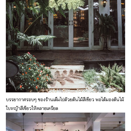
บรรยากาศรอบๆ ของร้านเต็มไปด้วยต้นไม้สีเขียว พอได้มองต้นไม้
ใบหญ้าสีเขียวให้คลายเครียด