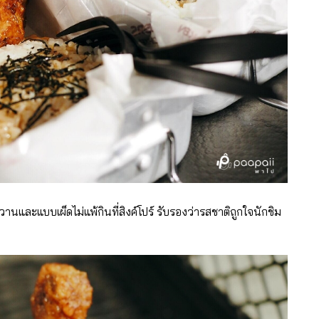
บหวานและแบบเผ็ดไม่แพ้กินที่สิงค์โปร์ รับรองว่ารสชาติถูกใจนักชิม