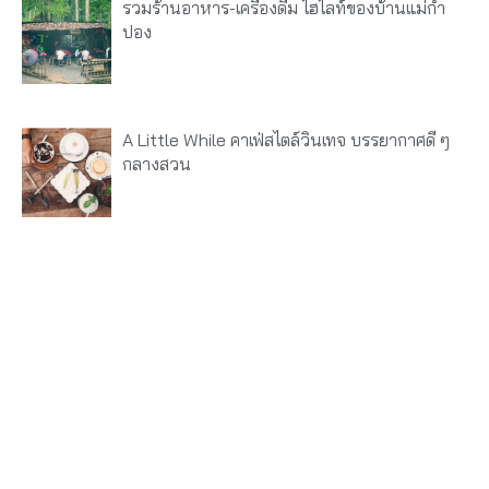
รวมร้านอาหาร-เครื่องดื่ม ไฮไลท์ของบ้านแม่กำ
ปอง
A Little While คาเฟ่สไตล์วินเทจ บรรยากาศดี ๆ
กลางสวน