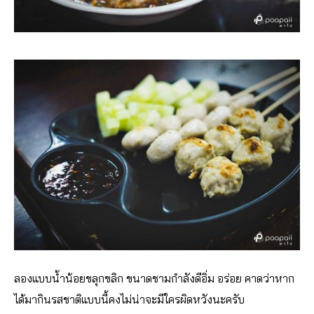
ลองแบบน้ำน้อยขลุกขลิก ขนาดชามกำลังดีอิ่ม อร่อย คาดว่าหาก
ได้มากินรสชาติแบบนี้คงไม่น่าจะมีใครผิดหวังนะครับ