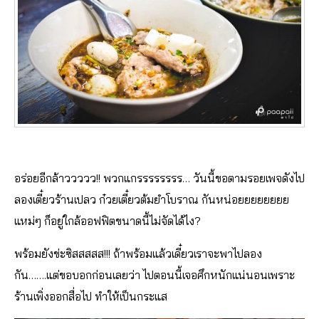
อร่อยอีกล้าววววว!! พวกแกรรรรรรรร… วันนี้ขอตามรอยเพจดังไป
ลองเตี๋ยวร้านเปลว ก๋วยเตี๋ยวต้มยำโบราณ กันหน่อยยยยยยยย
แหม่ๆ ก็อยู่ใกล้ออฟฟิตขนาดนี้ไม่จัดได้ไง?
พร้อมยังข่ะซิสสสสส!!! ถ้าพร้อมแล้วเดี๋ยวเราจะพาไปลอง
กัน…….แต่ขอบอกก่อนเลยว่า ไปตอนนี้เจอศึกหนักแน่นอนเพราะ
ร้านเพิ่งออกสื่อไป ทำให้เป็นกระแส