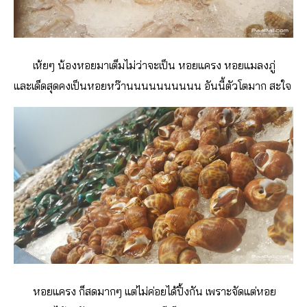
เห้ยๆ น้องหอยมาเต็มไม่ว่าจะเป็น หอยแครง หอยแมลงภู่
และเด็ดสุดคงเป็นหอยหว๊านนนนนนนนนน อันนี้ตัวโตมาก สะใจ
หอยแครง ก็สดมากๆ แต่ไม่ค่อยได้ปิ้งกัน เพราะจัดแต่หอย