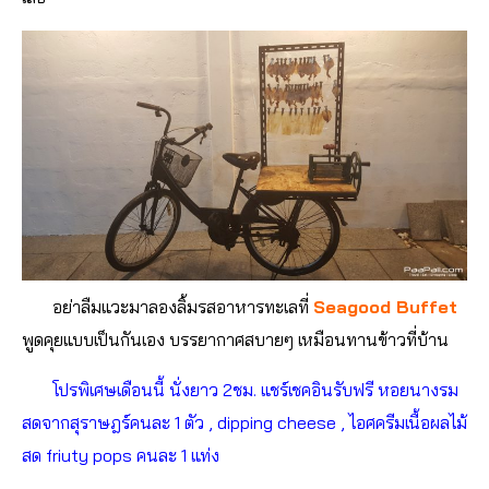
อย่าลืมแวะมาลองลิ้มรสอาหารทะเลที่
Seagood Buffet
พูดคุยแบบเป็นกันเอง บรรยากาศสบายๆ เหมือนทานข้าวที่บ้าน
โปรพิเศษเดือนนี้ นั่งยาว 2ชม. แชร์เชคอินรับฟรี หอยนางรม
สดจากสุราษฎร์คนละ 1 ตัว , dipping cheese , ไอศครีมเนื้อผลไม้
สด friuty pops คนละ 1 แท่ง