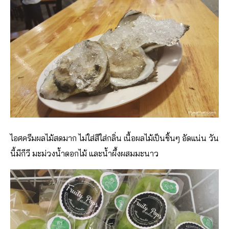
ไอศครีมผลไม้สดมาก ไม่ใส่สีใส่กลิ่น เนื้อผลไม้เป็นชิ้นๆ อัดแน่น วัน
นี้มีกีวี มะม่วงน้ำดอกไม้ และน้ำผึ้งผสมมะนาว