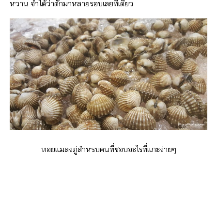
หวาน จำได้ว่าตักมาหลายรอบเลยทีเดียว
หอยแมลงภู่สำหรบคนที่ชอบอะไรที่แกะง่ายๆ