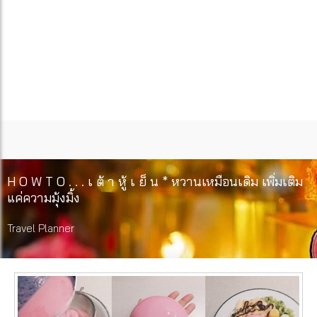
H O W T O . . . เ ต้ า หู้ เ ย็ น * หวานเหมือนเดิม เพิ่มเติม
แค่ความมุ้งมิ้ง
Travel Planner