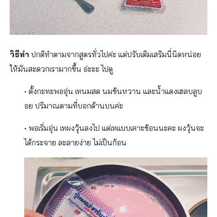
วิธีทำ
ปกติทำตามจากสูตรทั่วไปค่ะ แต่ปรับเติมเสริมนี่นิดหน่อย
ให้มันสะดวกเรามากขึ้น อ่ะะะ ไปดู
• ตั้งกะทะพออุ่น เทนมสด นมข้นหวาน และน้ำแดงเฮลบลูบ
อย ปริมาณตามที่บอกด้านบนค่ะ
• พอเริ่มอุ่น เทผงวุ้นลงไป แต่เทแบบเคาะช้อนนะคะ ผงวุ้นจะ
ได้กระจาย ละลายง่าย ไม่เป็นก้อน