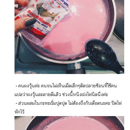
• คนผงวุ้นค่ะ คนจนไม่เห็นเม็ดเล็กๆติดปลายช้อนที่ใช้คน
แปลว่าผงวุ้นละลายดีแล้ว ช่วงนี้หนิงเร่งไฟนิดนึงค่ะ
• ส่วนผสมในกะทะเริ่มปุดปุด ไม่ต้องถึงกับเดือดนะคะ ปิดไฟ
พักไว้