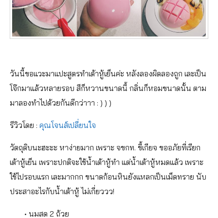
วันนี้ขอแวะมาแปะสูตรทำเต้าหู้เย็นค่ะ หลังลองผิดลองถูก เละเป็น
โจ๊กมาแล้วหลายรอบ สีก็หวานขนาดนี้ กลิ่นก็หอมขนาดนั้น ตาม
มาลองทำไปด้วยกันดีกว่าาา : ) ) )
รีวิวโดย :
คุณโจนส์เปลี่ยนใจ
วัตถุดิบนะฮะะะ หาง่ายมาก เพราะ จขกท. ขี้เกียจ ขออภัยที่เรียก
เต้าหู้เย็น เพราะปกติจะใช้น้ำเต้าหู้ทำ แต่น้ำเต้าหู้หมดแล้ว เพราะ
ใช้ไปรอบแรก เละมากกก ขนาดก้อนหินยังแหลกเป็นเม็ดทราย นับ
ประสาอะไรกับน้ำเต้าหู้ ไม่เกี่ยววว!
• นมสด 2 ถ้วย