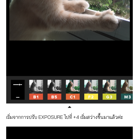
เริ่มจากการปรับ EXPOSURE ไปที่ +4 เริ่มสว่างขึ้นมาแล้วค่ะ