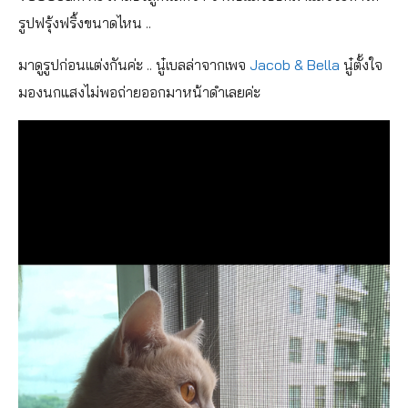
รูปฟรุ้งฟริ้งขนาดไหน ..
มาดูรูปก่อนแต่งกันค่ะ .. นู๋เบลล่าจากเพจ
Jacob & Bella
นู๋ตั้งใจ
มองนกแสงไม่พอถ่ายออกมาหน้าดำเลยค่ะ