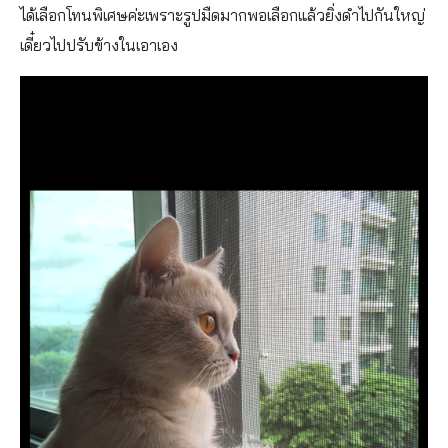
ได้เลือกโทนพิเศษค่ะเพราะรูปมืดมากพอเลือกแล้วยิ่งดำไปกันใหญ่
เดี๋ยวไปปรับข้างในเอาเอง