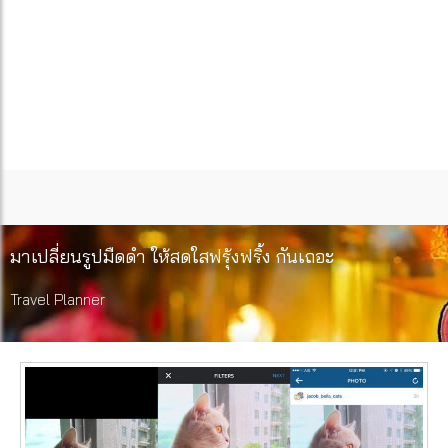
มาเปลี่ยนรูปมืดดำ ให้สดใสฟรุ้งฟริ้ง กันเถอะ
Travel Planner