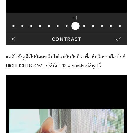
แต่มันยังดูซีดไปนิดมาเพิ่มไฮไลท์กันสักนิด เพื่อเพิ่มสีสรร เลือกไปที่
HIGHLIGHTS SAVE ปรับไป +12 เลยค่ะสำหรับรูปนี้