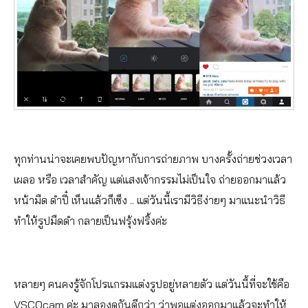
ทุกท่านน่าจะเคยพบปัญหากับการถ่ายภาพ บางครั้งถ่ายช่วงเวลา
เผลอ หรือ เวลาสำคัญ แต่แสงเจ้ากรรมไม่เป็นใจ ถ่ายออกมาแล้ว
หน้ามืด ดำปี๋ เห็นแล้วก็เซ็ง .. แต่วันนี้เรามีวิธีง่ายๆ มาแนะนำวิธี
ทำให้รูปมืดดำ กลายเป็นฟรุ้งฟริ้งค่ะ
หลายๆ คนคงรู้จักโปรแกรมแต่งรูปอยู่หลายตัว แต่วันนี้ที่จะใช้คือ
VSCOcam ค่ะ มาลองดูกันดีกว่า ว่าพอแต่งออกมาแล้วจะทำให้